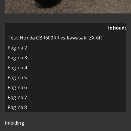
Inhoudso
Test: Honda CBR600RR vs Kawasaki ZX-6R
Pagina 2
Pagina 3
Pagina 4
Pagina 5
Pagina 6
Pagina 7
Pagina 8
Inleiding