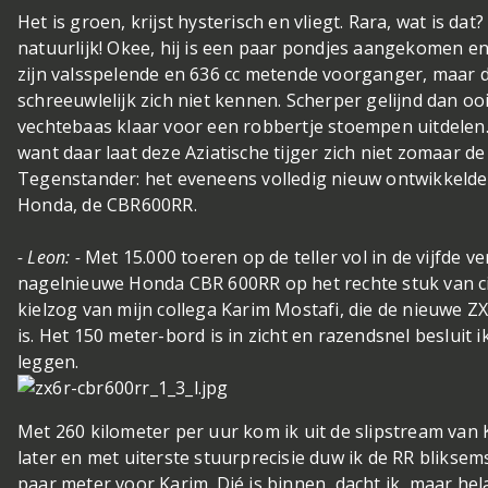
Het is groen, krijst hysterisch en vliegt. Rara, wat is d
natuurlijk! Okee, hij is een paar pondjes aangekomen e
zijn valsspelende en 636 cc metende voorganger, maar 
schreeuwlelijk zich niet kennen. Scherper gelijnd dan oo
vechtebaas klaar voor een robbertje stoempen uitdelen. 
want daar laat deze Aziatische tijger zich niet zomaar de r
Tegenstander: het eveneens volledig nieuw ontwikkelde
Honda, de CBR600RR.
- Leon: -
Met 15.000 toeren op de teller vol in de vijfde ver
nagelnieuwe Honda CBR 600RR op het rechte stuk van ci
kielzog van mijn collega Karim Mostafi, die de nieuwe Z
is. Het 150 meter-bord is in zicht en razendsnel besluit 
leggen.
Met 260 kilometer per uur kom ik uit de slipstream van Ka
later en met uiterste stuurprecisie duw ik de RR blikse
paar meter voor Karim. Dié is binnen, dacht ik, maar he