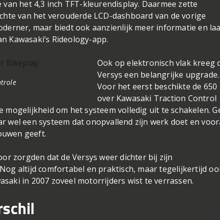
n stuk moderner. Tegelijkertijd werd ook de aerodynamic
eiders moesten turbulentie rond de rijder verminderen en
ren.
e van het 4,3 inch TFT-kleurendisplay. Daarmee zette
zichte van het verouderde LCD-dashboard van de vorige
oderner, maar biedt ook aanzienlijk meer informatie en laa
an Kawasaki’s Rideology-app.
Ook op elektronisch vlak kreeg 
Versys een belangrijke upgrade.
ntrole
Voor het eerst beschikte de 650
over Kawasaki Traction Control
e mogelijkheid om het systeem volledig uit te schakelen. 
r wel een systeem dat onopvallend zijn werk doet en voor
ouwen geeft.
oor zorgden dat de Versys weer dichter bij zijn
og altijd comfortabel en praktisch, maar tegelijkertijd oo