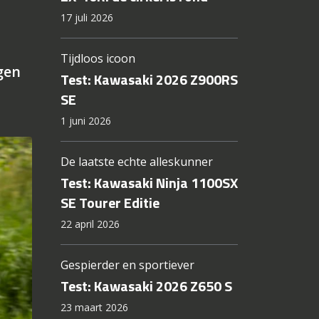
Gerelateerde artikelen
Vijf jaar later, véél beter
gen
Test Kawasaki 2026 Ninja
ZX-10R: de cirkel is rond
17 juli 2026
Tijdloos icoon
Test: Kawasaki 2026 Z900RS
SE
1 juni 2026
De laatste echte alleskunner
Test: Kawasaki Ninja 1100SX
SE Tourer Editie