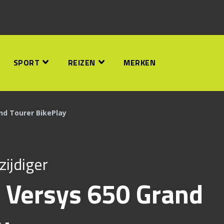
SPORT
REIZEN
MERKEN
nd Tourer BikePlay
zijdiger
i Versys 650 Grand