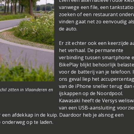
Vooral tijdens langere ritten ko
het systeem volledig tot zijn rech
Even een alternatieve route kie
vanwege een file, een tankstati
zoeken of een restaurant onde
vinden gaat net zo eenvoudig als
de auto.
Er zit echter ook een keerzijde a
het verhaal. De permanente
verbinding tussen smartphone 
BikePlay blijkt behoorlijk belast
voor de batterij van je telefoon. 
ons geval liep het accupercenta
van de iPhone sneller terug dan
schil zitten in Vlaanderen en
ijskappen op de Noordpool.
Kawasaki heeft de Versys welisw