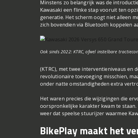
de Versys 1000 oogde de motor ineens ee
aangepakt. Nieuwe kuipdelen en luchtgel
comfort op langere ritten verder verbete
Minstens zo belangrijk was de introducti
Kawasaki een flinke stap vooruit ten op
generatie. Het scherm oogt niet alleen m
zich bovendien via Bluetooth koppelen a
Ook sinds 2022: KTRC, ofwel instelbare tractieco
(KTRC), met twee interventieniveaus en d
revolutionaire toevoeging misschien, maa
onder natte omstandigheden extra vertr
Het waren precies die wijzigingen die erv
oorspronkelijke karakter kwam te staan. N