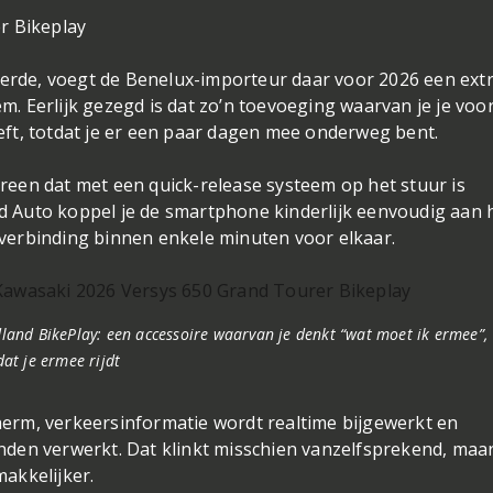
saki in 2007 zoveel motorrijders wist te verrassen.
schil
erde, voegt de Benelux-importeur daar voor 2026 een ext
. Eerlijk gezegd is dat zo’n toevoeging waarvan je je voo
eft, totdat je er een paar dagen mee onderweg bent.
reen dat met een quick-release systeem op het stuur is
d Auto koppel je de smartphone kinderlijk eenvoudig aan 
 verbinding binnen enkele minuten voor elkaar.
land BikePlay: een accessoire waarvan je denkt “wat moet ik ermee”,
dat je ermee rijdt