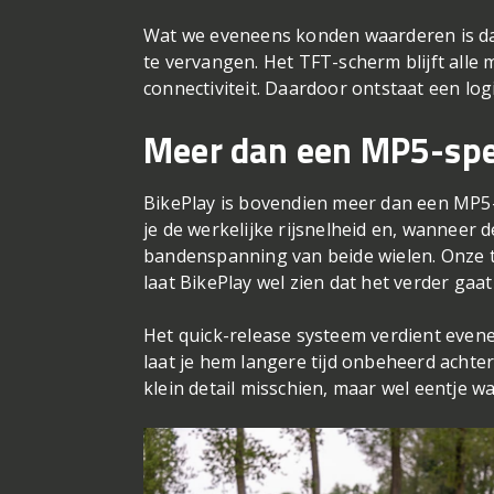
Google Maps, Apple Kaarten en
Waze verschijnen rechtstreeks op het sc
routewijzigingen zijn binnen enkele seco
de praktijk maakt het reizen een stuk ge
Wat we eveneens konden waarderen is da
te vervangen. Het TFT-scherm blijft alle 
connectiviteit. Daardoor ontstaat een lo
Meer dan een MP5-spe
BikePlay is bovendien meer dan een MP5-
je de werkelijke rijsnelheid en, wanneer
bandenspanning van beide wielen. Onze t
laat BikePlay wel zien dat het verder gaa
Het quick-release systeem verdient evene
laat je hem langere tijd onbeheerd acht
klein detail misschien, maar wel eentje wa