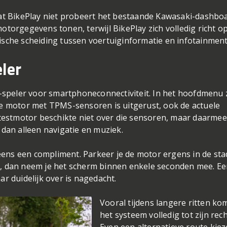
herm, verkeersinformatie wordt realtime bijgewerkt en
nden verwerkt. Dat klinkt misschien vanzelfsprekend, maar
makkelijker.
t BikePlay niet probeert het bestaande Kawasaki-dashbo
motorgegevens tonen, terwijl BikePlay zich volledig richt o
gische scheiding tussen voertuiginformatie en infotainment
ler
speler voor smartphoneconnectiviteit. In het hoofdmenu 
 de motor met TPMS-sensoren is uitgerust, ook de actuele
estmotor beschikte niet over die sensoren, maar daarmee
t dan alleen navigatie en muziek.
ens een compliment. Parkeer je de motor ergens in de sta
er, dan neem je het scherm binnen enkele seconden mee. E
ar duidelijk over is nagedacht.