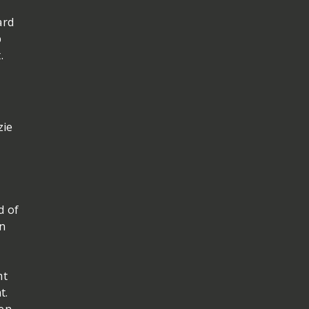
 in
ard
p
.
zie
d of
en