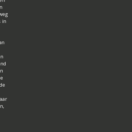
mt
t.
zen
on
rweg
 in
an
en
end
In
ge
 de
aar