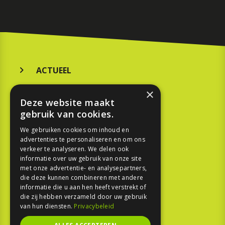
ACTUEEL
MERKEN
×
Deze website maakt
KOOPGIDS
gebruik van cookies.
TESTEN
We gebruiken cookies om inhoud en
advertenties te personaliseren en om ons
verkeer te analyseren. We delen ook
SPORT
informatie over uw gebruik van onze site
met onze advertentie- en analysepartners,
die deze kunnen combineren met andere
REPORTAGE
informatie die u aan hen heeft verstrekt of
die zij hebben verzameld door uw gebruik
TOUREN
van hun diensten.
Privacybeleid
NIEUWSBRIEF