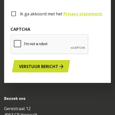
Ik ga akkoord met het 
Privacy statement
.
CAPTCHA
arrow_forward
VERSTUUR BERICHT
Bezoek ons
Gerestraat 12
4063 CR Heesselt