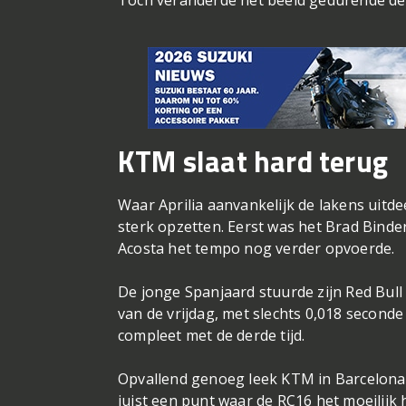
Toch veranderde het beeld gedurende de s
KTM slaat hard terug
Waar Aprilia aanvankelijk de lakens uitd
sterk opzetten. Eerst was het Brad Binde
Acosta het tempo nog verder opvoerde.
De jonge Spanjaard stuurde zijn Red Bull 
van de vrijdag, met slechts 0,018 secon
compleet met de derde tijd.
Opvallend genoeg leek KTM in Barcelona v
juist een punt waar de RC16 het moeilijk 