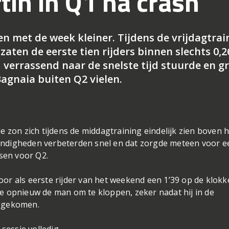
in in Q1 na crash
n met de week kleiner. Tijdens de vrijdagtrai
aten de eerste tien rijders binnen slechts 0,2
 verrassend naar de snelste tijd stuurde en g
agnaia buiten Q2 vielen.
de zon zich tijdens de middagtraining eindelijk zien boven 
andigheden verbeterden snel en dat zorgde meteen voor e
tsen voor Q2.
oor als eerste rijder van het weekend een 1’39 op de klok
ee opnieuw de man om te kloppen, zeker nadat hij in de
s gekomen.