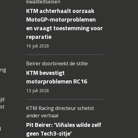
kwaliteitseisen
KTM achterhaalt oorzaak
MotoGP-motorproblemen
en vraagt toestemming voor
reparatie
16 juli 2026
Beirer doorbreekt de stilte
ing
KTM bevestigt
motorproblemen RC16
13 juli 2026
jd
st
KTM Racing directeur schetst
ander verhaal
Pit Beirer: ‘Viñales wilde zelf
l
geen Tech3-zitje’