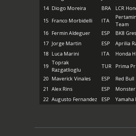
14
Diogo Moreira
BRA
LCR Hon
Pertami
15
Franco Morbidelli
ITA
Team
16
Fermin Aldeguer
ESP
BK8 Gres
17
Jorge Martin
ESP
Aprilia R
18
Luca Marini
ITA
Honda H
Toprak
19
TUR
Prima P
Razgatlioglu
20
Maverick Vinales
ESP
Red Bul
21
Alex Rins
ESP
Monster
22
Augusto Fernandez
ESP
Yamaha F