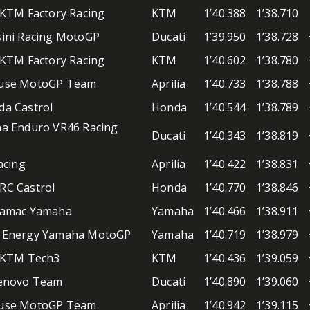
 KTM Factory Racing
KTM
1’40.388
1’38.710
ini Racing MotoGP
Ducati
1’39.950
1’38.728
 KTM Factory Racing
KTM
1’40.602
1’38.780
use MotoGP Team
Aprilia
1’40.733
1’38.788
a Castrol
Honda
1’40.544
1’38.789
na Enduro VR46 Racing
Ducati
1’40.343
1’38.819
acing
Aprilia
1’40.422
1’38.831
RC Castrol
Honda
1’40.770
1’38.846
ramac Yamaha
Yamaha
1’40.466
1’38.911
 Energy Yamaha MotoGP
Yamaha
1’40.719
1’38.979
l KTM Tech3
KTM
1’40.436
1’39.059
Lenovo Team
Ducati
1’40.890
1’39.060
use MotoGP Team
Aprilia
1’40.942
1’39.115