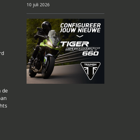
10 juli 2026
rd
n de
oan
hts