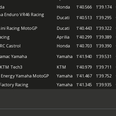
da
Honda
1’40.566
1’39.174
na Enduro VR46 Racing
Ducati
1’40.513
1’39.295
ini Racing MotoGP
Ducati
1’40.443
1’39.322
acing
Aprilia
1’40.299
1’39.389
RC Castrol
Honda
1’40.703
1’39.390
ramac Yamaha
Yamaha
1’41.940
1’39.531
l KTM Tech3
KTM
1’40.979
1’39.711
 Energy Yamaha MotoGP
Yamaha
1’41.467
1’39.752
actory Racing
Yamaha
1’41.345
1’39.935