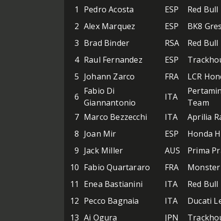
1
Pedro Acosta
ESP
Red Bull
2
Alex Marquez
ESP
BK8 Gres
3
Brad Binder
RSA
Red Bull
4
Raul Fernandez
ESP
Trackho
5
Johann Zarco
FRA
LCR Hond
Fabio Di
Pertami
6
ITA
Giannantonio
Team
7
Marco Bezzecchi
ITA
Aprilia R
8
Joan Mir
ESP
Honda H
9
Jack Miller
AUS
Prima P
10
Fabio Quartararo
FRA
Monster
11
Enea Bastianini
ITA
Red Bul
12
Pecco Bagnaia
ITA
Ducati 
13
Ai Ogura
JPN
Trackho