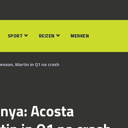
SPORT
REIZEN
MERKEN
naan, Martin in Q1 na crash
nya: Acosta