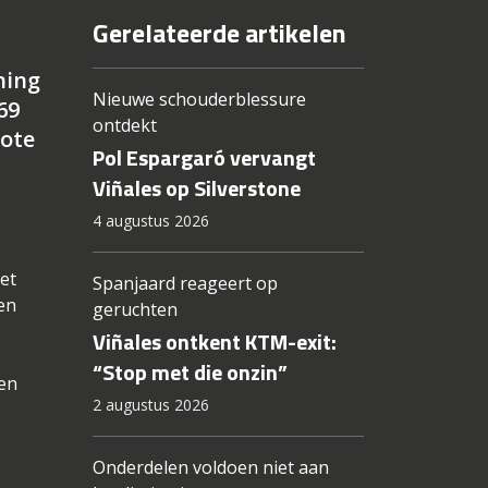
Gerelateerde artikelen
ning
Nieuwe schouderblessure
69
ontdekt
rote
Pol Espargaró vervangt
Viñales op Silverstone
4 augustus 2026
het
Spanjaard reageert op
en
geruchten
Viñales ontkent KTM-exit:
“Stop met die onzin”
ken
2 augustus 2026
Onderdelen voldoen niet aan