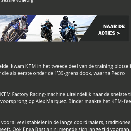
essie volledig.
eelde, kwam KTM in het tweede deel van de training plotsel
r die als eerste onder de 1’39-grens dook, waarna Pedro
KTM Factory Racing-machine uiteindelijk naar de snelste ti
de voorsprong op Alex Marquez. Binder maakte het KTM-fee
ooral veel stabieler in de lange doordraaiers, traditionee
heeft. Ook Enea Bastianini mengde zich lange tijd vooraan,