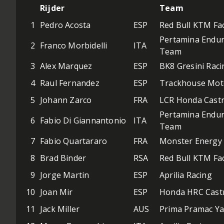
Rijder
Team
1
Pedro Acosta
ESP
Red Bull KTM Fa
Pertamina Endur
2
Franco Morbidelli
ITA
Team
3
Alex Marquez
ESP
BK8 Gresini Rac
4
Raul Fernandez
ESP
Trackhouse Mo
5
Johann Zarco
FRA
LCR Honda Castr
Pertamina Endur
6
Fabio Di Giannantonio
ITA
Team
7
Fabio Quartararo
FRA
Monster Energy
8
Brad Binder
RSA
Red Bull KTM Fa
9
Jorge Martin
ESP
Aprilia Racing
10
Joan Mir
ESP
Honda HRC Cast
11
Jack Miller
AUS
Prima Pramac Y