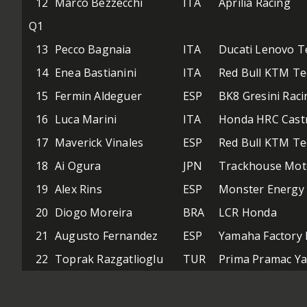
12
Marco Bezzecchi
ITA
Aprilia Racing
Q1
13
Pecco Bagnaia
ITA
Ducati Lenovo 
14
Enea Bastianini
ITA
Red Bull KTM Te
15
Fermin Aldeguer
ESP
BK8 Gresini Rac
16
Luca Marini
ITA
Honda HRC Cast
17
Maverick Vinales
ESP
Red Bull KTM Te
18
Ai Ogura
JPN
Trackhouse Mo
19
Alex Rins
ESP
Monster Energy
20
Diogo Moreira
BRA
LCR Honda
21
Augusto Fernandez
ESP
Yamaha Factory 
22
Toprak Razgatlioglu
TUR
Prima Pramac Y