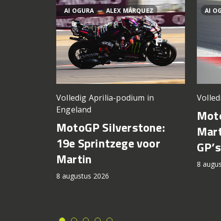
AI OGURA
ALEX MÁRQUEZ
AI O
Volledig Aprilia-podium in
Volled
Engeland
Moto
MotoGP Silverstone:
Mart
19e Sprintzege voor
GP’s
Martin
8 augu
8 augustus 2026