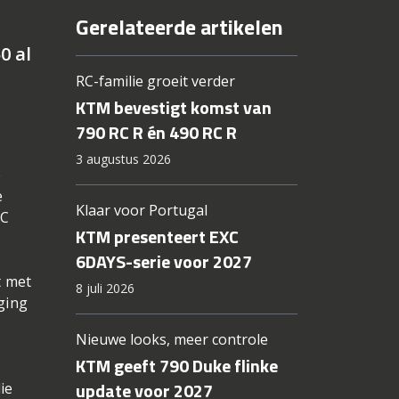
Gerelateerde artikelen
0 al
RC-familie groeit verder
KTM bevestigt komst van
790 RC R én 490 RC R
3 augustus 2026
e
e
Klaar voor Portugal
XC
KTM presenteert EXC
6DAYS-serie voor 2027
t met
8 juli 2026
aging
Nieuwe looks, meer controle
KTM geeft 790 Duke flinke
update voor 2027
ie