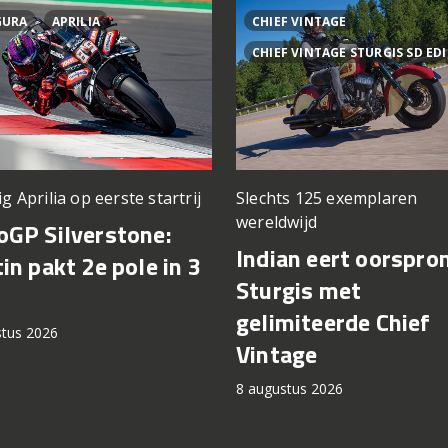
GURA
APRILIA
CHIEF VINTAGE
CHIEF VINTAGE STURGIS SD ED
ig Aprilia op eerste startrij
Slechts 125 exemplaren
wereldwijd
GP Silverstone:
Indian eert oorspro
in pakt 2e pole in 3
Sturgis met
gelimiteerde Chief
stus 2026
Vintage
8 augustus 2026