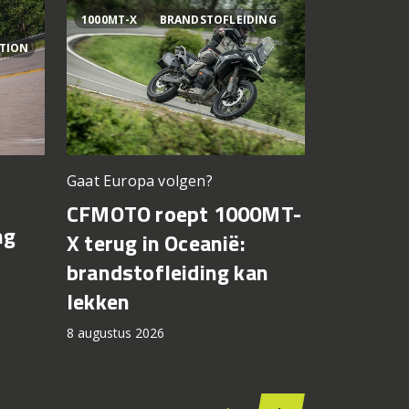
1000MT-X
BRANDSTOFLEIDING
AI OGURA
ITION
Gaat Europa volgen?
Bagnaia op
CFMOTO roept 1000MT-
MotoGP 
ng
X terug in Oceanië:
Bezzecch
brandstofleiding kan
rondere
lekken
7 augustus 2
8 augustus 2026