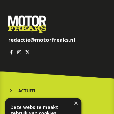
redactie@motorfreaks.nl
ACTUEEL
MERKEN
×
Deze website maakt
KOOPGIDS
gebruik van cookies.