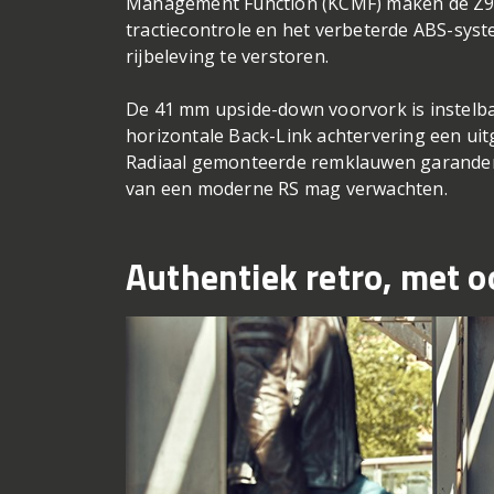
Management Function (KCMF) maken de Z90
tractiecontrole en het verbeterde ABS-sys
rijbeleving te verstoren.
De 41 mm upside-down voorvork is instelba
horizontale Back-Link achtervering een uit
Radiaal gemonteerde remklauwen garandere
van een moderne RS mag verwachten.
Authentiek retro, met o