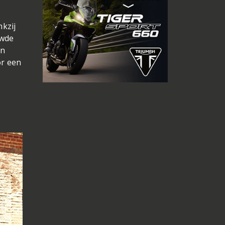
nkzij
uwde
en
or een