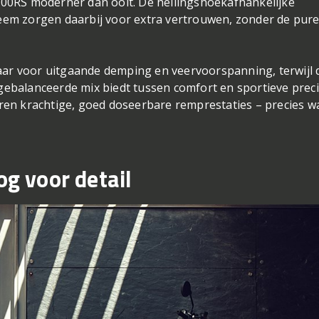
0RS moderner dan ooit. De hellingshoekafhankelijke
teem zorgen daarbij voor extra vertrouwen, zonder de pur
ar voor uitgaande demping en veervoorspanning, terwijl 
gebalanceerde mix biedt tussen comfort en sportieve preci
n krachtige, goed doseerbare remprestaties – precies wa
og voor detail