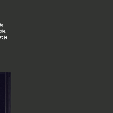
e
de
sie.
t je