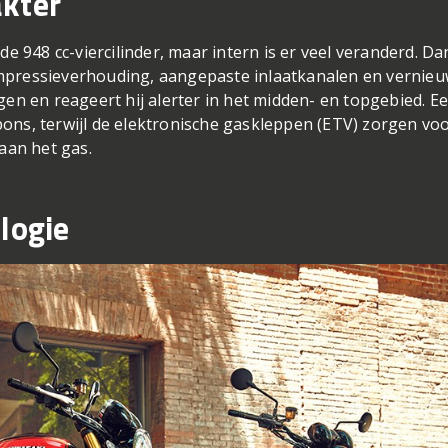
akter
e 948 cc-viercilinder, maar intern is er veel veranderd. Da
pressieverhouding, aangepaste inlaatkanalen en vernie
en en reageert hij alerter in het midden- en topgebied. E
spons, terwijl de elektronische gaskleppen (ETV) zorgen vo
aan het gas.
logie