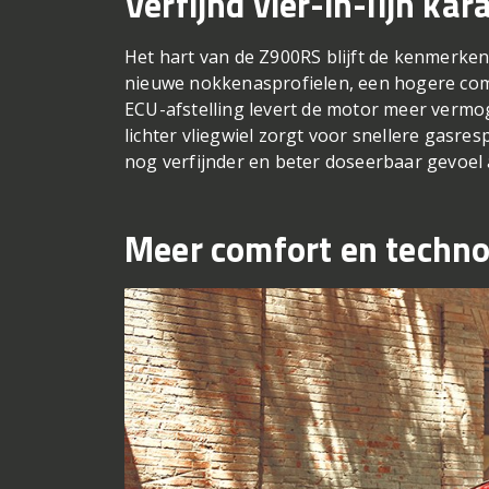
Verfijnd vier-in-lijn kar
Het hart van de Z900RS blijft de kenmerkend
nieuwe nokkenasprofielen, een hogere com
ECU-afstelling levert de motor meer vermog
lichter vliegwiel zorgt voor snellere gasre
nog verfijnder en beter doseerbaar gevoel 
Meer comfort en techno