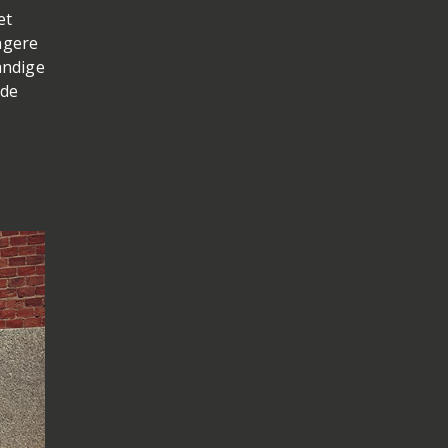
et
angere
andige
 de