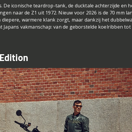
s. De iconische teardrop-tank, de ducktale achterzijde en h
jzingen naar de Z1 uit 1972. Nieuw voor 2026 is de 70 mm l
n diepere, warmere klank zorgt, maar dankzij het dubbelw
emt Japans vakmanschap: van de geborstelde koelribben tot
Edition