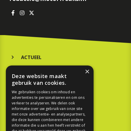
ACTUEEL
MERKEN
×
Deze website maakt
KOOPGIDS
gebruik van cookies.
TESTEN
We gebruiken cookies om inhoud en
advertenties te personaliseren en om ons
verkeer te analyseren. We delen ook
SPORT
informatie over uw gebruik van onze site
met onze advertentie- en analysepartners,
die deze kunnen combineren met andere
REPORTAGE
informatie die u aan hen heeft verstrekt of
die zij hebben verzameld door uw gebruik