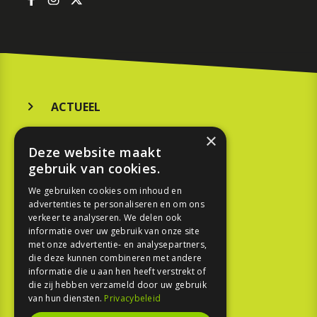
ACTUEEL
MERKEN
×
Deze website maakt
KOOPGIDS
gebruik van cookies.
TESTEN
We gebruiken cookies om inhoud en
advertenties te personaliseren en om ons
verkeer te analyseren. We delen ook
SPORT
informatie over uw gebruik van onze site
met onze advertentie- en analysepartners,
die deze kunnen combineren met andere
REPORTAGE
informatie die u aan hen heeft verstrekt of
die zij hebben verzameld door uw gebruik
TOUREN
van hun diensten.
Privacybeleid
NIEUWSBRIEF