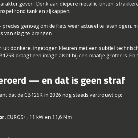
rakter geven. Denk aan diepere metallic-tinten, strakker
enspel rond tank en zijkappen.
 precies genoeg om de fiets weer actueel te laten ogen, 
s van slag te brengen.
an uit donkere, ingetogen kleuren met een subtiel technisc
CB125R draagt een imago alsof hij een maatje groter is. En 
eroerd — en dat is geen straf
ent dat de CB125R in 2026 nog steeds vertrouwt op:
or
, EURO5+, 11 kW en 11,6 Nm