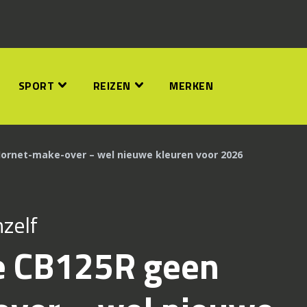
SPORT
REIZEN
MERKEN
ornet-make-over – wel nieuwe kleuren voor 2026
hzelf
e CB125R geen