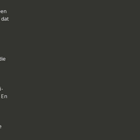
een
 dat
die
i-
. En
e