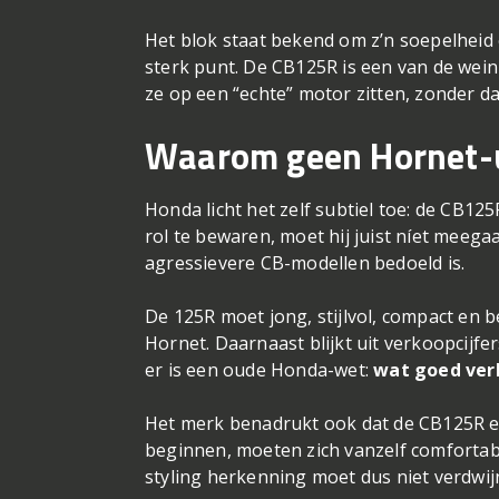
Het blok staat bekend om z’n soepelheid e
sterk punt. De CB125R is een van de weini
ze op een “echte” motor zitten, zonder da
Waarom geen Hornet-
Honda licht het zelf subtiel toe: de CB125
rol te bewaren, moet hij juist níet meega
agressievere CB-modellen bedoeld is.
De 125R moet jong, stijlvol, compact en 
Hornet. Daarnaast blijkt uit verkoopcijfe
er is een oude Honda-wet:
wat goed verk
Het merk benadrukt ook dat de CB125R een
beginnen, moeten zich vanzelf comfortab
styling herkenning moet dus niet verdwi