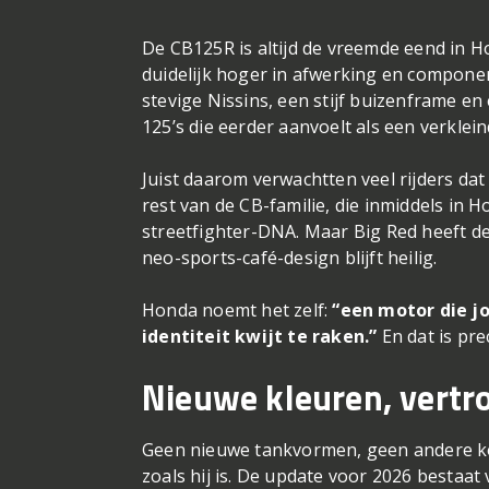
De CB125R is altijd de vreemde eend in Ho
duidelijk hoger in afwerking en compon
stevige Nissins, een stijf buizenframe en
125’s die eerder aanvoelt als een verklei
Juist daarom verwachtten veel rijders da
rest van de CB-familie, die inmiddels in 
streetfighter-DNA. Maar Big Red heeft d
neo-sports-café-design blijft heilig.
Honda noemt het zelf:
“een motor die j
identiteit kwijt te raken.”
En dat is pre
Nieuwe kleuren, vertr
Geen nieuwe tankvormen, geen andere kop
zoals hij is. De update voor 2026 bestaat v