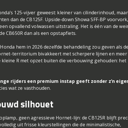
nda’s 125-vijver geweest: kleiner van cilinderinhoud, maar
enten dan de CB125F. Upside-down Showa SFF-BP voorvork
 een opvallend volwassen uitstraling. Het is één van de wei
nde CB650R dan als een opstapfiets.
t Honda hem in 2026 dezelfde behandeling zou geven als d
Hornet-territorium bivakkeert met scherpere lijnen en meer
e kleine R met opzet buiten die verbouwing gehouden: het
onge rijders een premium instap geeft zonder z’n eige
cies wat ze vasthouden.
ouwd silhouet
lamp, geen agressieve Hornet-lijn: de CB125R blijft prec
olledig uit frisse kleurstellingen die de minimalistische,