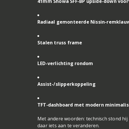
41mm Showa SFF-BP upside-down voor
Radiaal gemonteerde Nissin-remklau
Stalen truss frame
LED-verlichting rondom
Assist-/slipperkoppeling
TFT-dashboard met modern minimali
Met andere woorden: technisch stond hij 
daar iets aan te veranderen.