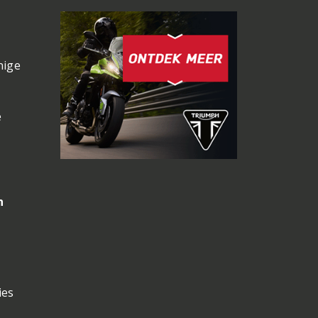
,
nige
e
n
ies