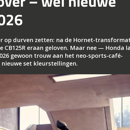
ver – wel nieuwe
2026
er op durven zetten: na de Hornet-transformat
 de CB125R eraan geloven. Maar nee — Honda l
2026 gewoon trouw aan het neo-sports-café-
 nieuwe set kleurstellingen.