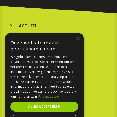
ACTUEEL
MERKEN
×
Deze website maakt
KOOPGIDS
gebruik van cookies.
TESTEN
We gebruiken cookies om inhoud en
advertenties te personaliseren en om ons
verkeer te analyseren. We delen ook
SPORT
informatie over uw gebruik van onze site
met onze advertentie- en analysepartners,
die deze kunnen combineren met andere
REPORTAGE
informatie die u aan hen heeft verstrekt of
die zij hebben verzameld door uw gebruik
TOUREN
van hun diensten.
Privacybeleid
NIEUWSBRIEF
ALLES ACCEPTEREN