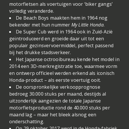
motorfietsen als voertuigen voor ‘biker gangs’
volledig veranderde.
De Beach Boys maakten hem in 1964 nog
bekender met hun nummer
My Little Honda
.
De Super Cub werd in 1964 ook in Zuid-Azië
geïntroduceerd en groeide daar uit tot een
populair gezinsvervoermiddel, perfect passend
bij het drukke stadsverkeer.
Het Japanse octrooibureau kende het model in
2014 een 3D-merkregistratie toe, waarmee vorm
en ontwerp officieel werden erkend als iconisch
Honda-product – als eerste voertuig ooit.
De oorspronkelijke verkoopprognose
bedroeg 30.000 stuks per maand, destijds al
uitzonderlijk aangezien de totale Japanse
motorfietsproductie rond de 40.000 stuks per
maand lag – maar het bleek alsnog een
onderschatting.
Op 29 oktober 2017 werd in de Honda-fabriek