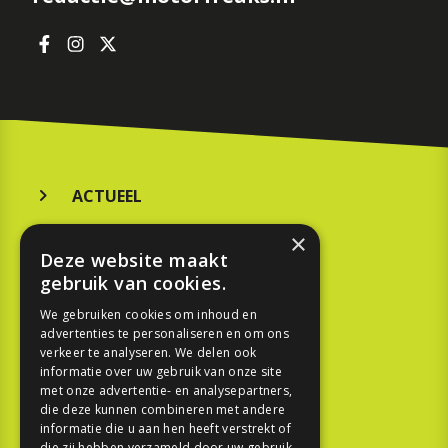
ACTUEEL
MERKEN
×
Deze website maakt
KOOPGIDS
gebruik van cookies.
TESTEN
We gebruiken cookies om inhoud en
advertenties te personaliseren en om ons
verkeer te analyseren. We delen ook
SPORT
informatie over uw gebruik van onze site
met onze advertentie- en analysepartners,
die deze kunnen combineren met andere
REPORTAGE
informatie die u aan hen heeft verstrekt of
die zij hebben verzameld door uw gebruik