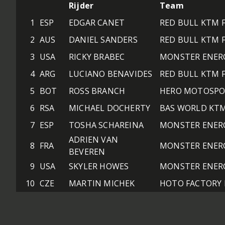
Rijder
Team
1
ESP
EDGAR CANET
RED BULL KTM 
2
AUS
DANIEL SANDERS
RED BULL KTM 
3
USA
RICKY BRABEC
MONSTER ENER
4
ARG
LUCIANO BENAVIDES
RED BULL KTM 
5
BOT
ROSS BRANCH
HERO MOTOSPO
6
RSA
MICHAEL DOCHERTY
BAS WORLD KT
7
ESP
TOSHA SCHAREINA
MONSTER ENER
ADRIEN VAN
8
FRA
MONSTER ENER
BEVEREN
9
USA
SKYLER HOWES
MONSTER ENER
10
CZE
MARTIN MICHEK
HOTO FACTORY 