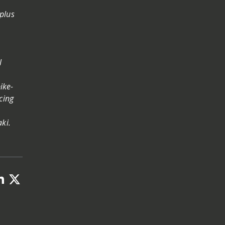
plus
.
l
ike-
cing
ki.