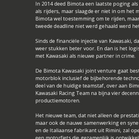
In 2014 deed Bimota een laatste poging als
als rijders, maar slaagde er niet in om het 
Bimota wel toestemming om te rijden, maar
tweede deadline niet werd gehaald werd het
Sinds de financiële injectie van Kawasaki, d
weer stukken beter voor. En dan is het logi
met Kawasaki als nieuwe partner in crime.
De Bimota Kawasaki joint venture gaat bes
motorblok inclusief de bijbehorende techno
deel van de huidige teamstaf, over aan Bimot
Kawasaki Racing Team na bijna vier decennia
productiemotoren.
Het nieuwe team, dat niet alleen de prestat
maar ook de nauwe samenwerking en syner
en de Italiaanse fabrikant uit Rimini, zal
een motorfiets die gezamenlijk is ontwikke