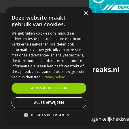
×
Deze website maakt
gebruik van cookies.
We gebruiken cookies om inhoud en
advertenties te personaliseren en om ons
verkeer te analyseren. We delen ook
informatie over uw gebruik van onze site
met onze advertentie- en analysepartners,
die deze kunnen combineren met andere
informatie die u aan hen heeft verstrekt of
redactie@motorfreaks.nl
die zij hebben verzameld door uw gebruik
van hun diensten.
Privacybeleid
ALLES ACCEPTEREN
ALLES AFWIJZEN
DETAILS WEERGEVEN
Algemene voorwaarden
Toegankelijkheidsve
STRIKT NOODZAKELIJK