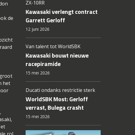
ZX-10RR
ddon
Kawasaki verlengt contract
g
ook de
Garrett Gerloff
12 juni 2026
pzicht
Van talent tot WorldSBK
eraard
Kawasaki bouwt nieuwe
racepiramide
15 mei 2026
 groot
n het
Ducati ondanks restrictie sterk
voor
WorldSBK Most: Gerloff
verrast, Bulega crasht
,
15 mei 2026
saki,
Met
le rol