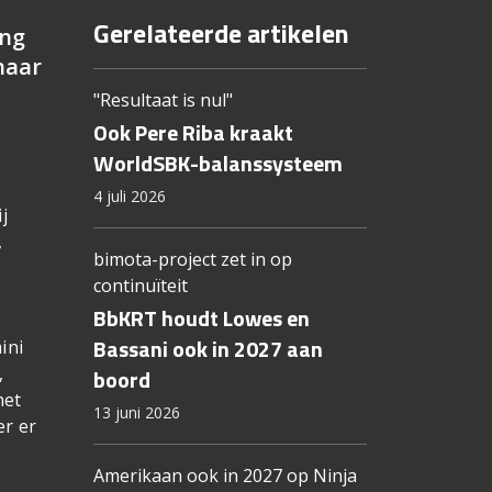
Gerelateerde artikelen
ing
naar
"Resultaat is nul"
Ook Pere Riba kraakt
WorldSBK-balanssysteem
4 juli 2026
j
,
bimota-project zet in op
continuïteit
BbKRT houdt Lowes en
Bassani ook in 2027 aan
ini
,
boord
het
13 juni 2026
er er
Amerikaan ook in 2027 op Ninja