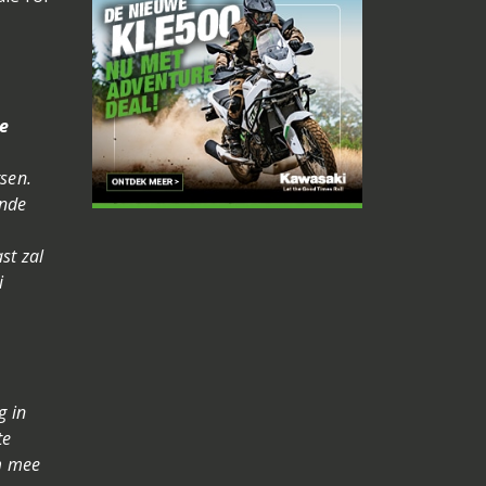
de
sen.
ende
st zal
i
g in
te
om mee