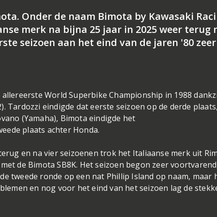
mota. Onder de naam Bimota by Kawasaki Rac
nse merk na bijna 25 jaar in 2025 weer terug 
ste seizoen aan het eind van de jaren '80 zeer
t allereerste World Superbike Championship in 1988 dankzi
. Tardozzi eindigde dat eerste seizoen op de derde plaats
rovano (Yamaha), Bimota eindigde het
weede plaats achter Honda.
terug en na vier seizoenen trok het Italiaanse merk uit Rim
g met de Bimota SB8K. Het seizoen begon zeer voortvarend
de tweede ronde op een nat Phillip Island op naam, maar 
oblemen en nog voor het eind van het seizoen lag de stekk