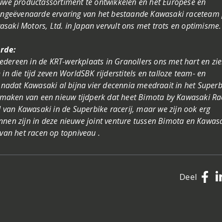
euwe productassortiment te ontwikkelen en het Europese en
 ongeëvenaarde ervaring van het bestaande Kawasaki raceteam 
saki Motors, Ltd. in Japan vervult ons met trots en optimisme
erde:
 iedereen in de KRT-werkplaats in Granollers ons met hart en zie
in die tijd zeven WorldSBK rijderstitels en talloze team- en
- nadat Kawasaki al bijna vier decennia meedraait in het Superb
te maken van een nieuw tijdperk dat heet Bimota by Kawasaki Ra
d van Kawasaki in de Superbike racerij, maar we zijn ook erg
nnen zijn in deze nieuwe joint venture tussen Bimota en Kawasa
 van het racen op topniveau .
Deel