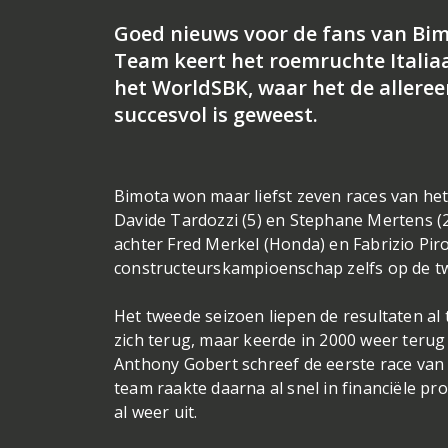
Goed nieuws voor de fans van Bi
Team keert het roemruchte Italiaa
het WorldSBK, waar het de allereer
succesvol is geweest.
Bimota won maar liefst zeven races van he
Davide Tardozzi (5) en Stephane Mertens (2)
achter Fred Merkel (Honda) en Fabrizio Pi
constructeurskampioenschap zelfs op de t
Het tweede seizoen liepen de resultaten al 
zich terug, maar keerde in 2000 weer teru
Anthony Gobert schreef de eerste race van 
team raakte daarna al snel in financiële pr
al weer uit.