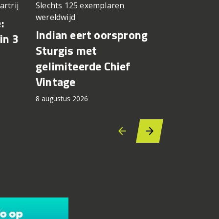
artrij
Slechts 125 exemplaren
Gaat Europ
wereldwijd
:
CFMOTO 
Indian eert oorsprong
in 3
X terug 
Sturgis met
brandsto
gelimiteerde Chief
lekken
Vintage
8 augustus 2
8 augustus 2026