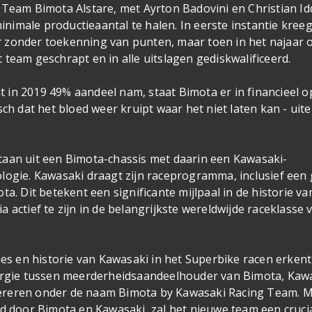
 Team Bimota Alstare, met Ayrton Badovini en Christian I
minimale productieaantal te halen. In eerste instantie kree
 zonder toekenning van punten, maar toen in het najaar 
 team geschrapt en in alle uitslagen gediskwalificeerd.
at in 2019 49% aandeel nam, staat Bimota er in financieel o
sch dat het bloed weer kruipt waar het niet laten kan - uit
taan uit een Bimota-chassis met daarin een Kawasaki-
logie. Kawasaki draagt zijn raceprogramma, inclusief een
a. Dit betekent een significante mijlpaal in de historie va
 actief te zijn in de belangrijkste wereldwijde raceklasse 
ies en historie van Kawasaki in het Superbike racen erkent
gie tussen meerderheidsaandeelhouder van Bimota, Kawa
 opereren onder de naam Bimota by Kawasaki Racing Team. 
ld door Bimota en Kawasaki, zal het nieuwe team een crucia