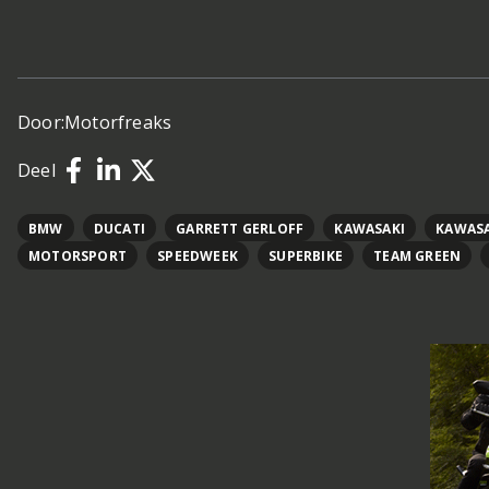
Door:
Motorfreaks
Deel
BMW
DUCATI
GARRETT GERLOFF
KAWASAKI
KAWASA
MOTORSPORT
SPEEDWEEK
SUPERBIKE
TEAM GREEN