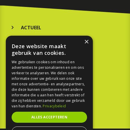
ACTUEEL
MERKEN
×
Deze website maakt
KOOPGIDS
gebruik van cookies.
TESTEN
We gebruiken cookies om inhoud en
advertenties te personaliseren en om ons
verkeer te analyseren. We delen ook
SPORT
informatie over uw gebruik van onze site
met onze advertentie- en analysepartners,
die deze kunnen combineren met andere
REPORTAGE
informatie die u aan hen heeft verstrekt of
die zij hebben verzameld door uw gebruik
TOUREN
van hun diensten.
Privacybeleid
NIEUWSBRIEF
ALLES ACCEPTEREN