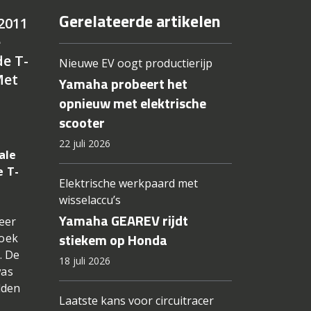
Gerelateerde artikelen
2011
e
de T-
Nieuwe EV oogt productierijp
Met
Yamaha probeert het
opnieuw met elektrische
scooter
22 juli 2026
ale
e T-
Elektrische werkpaard met
wisselaccu’s
Yamaha GEAREV rijdt
eer
stiekem op Honda
hoek
. De
18 juli 2026
was
dden
Laatste kans voor circuitracer