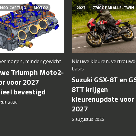
NSO CARTUJO
MOTO2
2027
776CC PARALLELTWIN
vermogen, minder gewicht
Nieuwe kleuren, vertrouwd
basis
uwe Triumph Moto2-
Suzuki GSX-8T en G
r voor 2027
8TT krijgen
cieel bevestigd
kleurenupdate voor
stus 2026
2027
6 augustus 2026