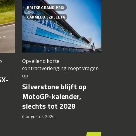
BRITSE GRAND PRIX
ACHTER DE
CARMELO EZPELETA
ASPAR TEA
Opvallend korte
e
een TT Ass
contractverlenging roept vragen
vergeten
op
SX-
Achter d
Silverstone blijft op
CFMOTO
MotoGP-kalender,
6 augustus 2
slechts tot 2028
6 augustus 2026