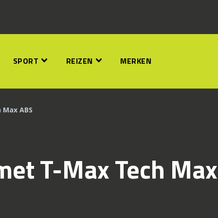
SPORT
REIZEN
MERKEN
 Max ABS
met T-Max Tech Max