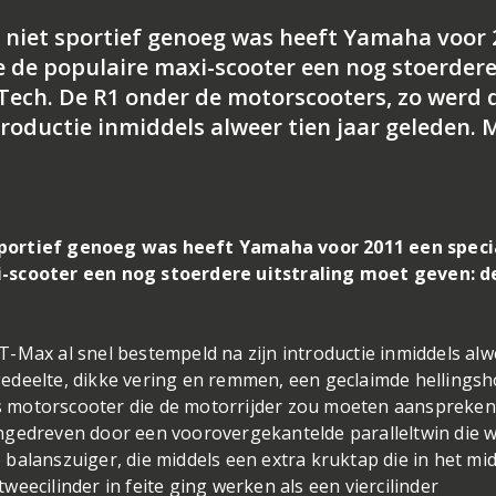
 niet sportief genoeg was heeft Yamaha voor 
ie de populaire maxi-scooter een nog stoerder
Tech. De R1 onder de motorscooters, zo werd 
troductie inmiddels alweer tien jaar geleden. 
sportief genoeg was heeft Yamaha voor 2011 een speci
i-scooter een nog stoerdere uitstraling moet geven: d
-Max al snel bestempeld na zijn introductie inmiddels alw
elgedeelte, dikke vering en remmen, een geclaimde hellings
 motorscooter die de motorrijder zou moeten aanspreken
ngedreven door een voorovergekantelde paralleltwin die 
balanszuiger, die middels een extra kruktap die in het mi
eecilinder in feite ging werken als een viercilinder