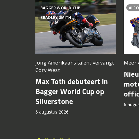
BAGGER WORLD CUP
ALFO
BRADLEY SMITH
Meer 
Jong Amerikaans talent vervangt
Cory West
Nie
Max Toth debuteert in
moto
Bagger World Cup op
offi
Silverstone
6 augu
6 augustus 2026