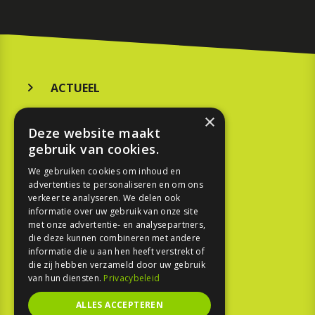
ACTUEEL
MERKEN
×
Deze website maakt
KOOPGIDS
gebruik van cookies.
TESTEN
We gebruiken cookies om inhoud en
advertenties te personaliseren en om ons
verkeer te analyseren. We delen ook
SPORT
informatie over uw gebruik van onze site
met onze advertentie- en analysepartners,
die deze kunnen combineren met andere
REPORTAGE
informatie die u aan hen heeft verstrekt of
die zij hebben verzameld door uw gebruik
TOUREN
van hun diensten.
Privacybeleid
NIEUWSBRIEF
ALLES ACCEPTEREN