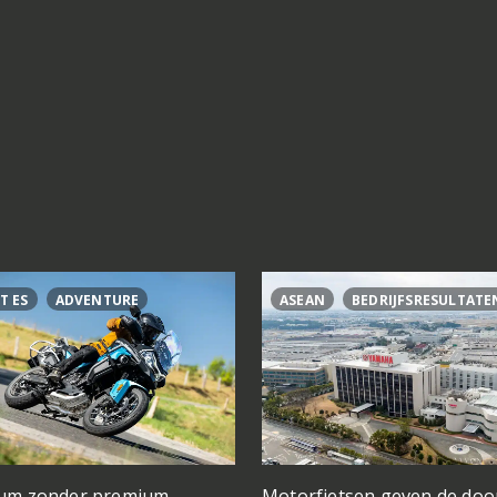
T ES
ADVENTURE
ASEAN
BEDRIJFSRESULTATE
um zonder premium
Motorfietsen geven de doo