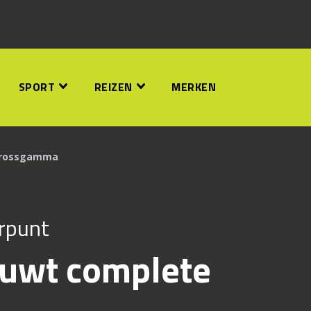
SPORT
REIZEN
MERKEN
crossgamma
rpunt
uwt complete