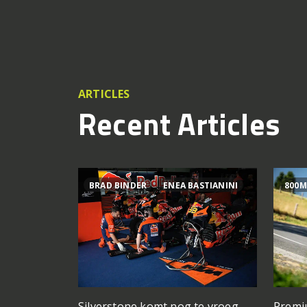
ARTICLES
Recent Articles
BRAD BINDER
ENEA BASTIANINI
800M
Silverstone komt nog te vroeg
Premi