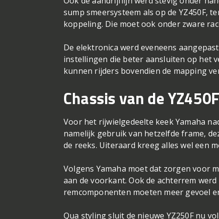
Ook de aandrijflijn werd stevig onder h
sump smeersysteem als op de YZ450F, ter
koppeling. Die moet ook onder zware ra
De elektronica werd eveneens aangepast.
instellingen die beter aansluiten op he
kunnen rijders bovendien de mapping ver
Chassis van de YZ450
Voor het rijwielgedeelte keek Yamaha na
namelijk gebruik van hetzelfde frame, de
de reeks. Uiteraard kreeg alles wel een mo
Volgens Yamaha moet dat zorgen voor mee
aan de voorkant. Ook de achterrem werd 
remcomponenten moeten meer gevoel en
Qua styling sluit de nieuwe YZ250F nu vol