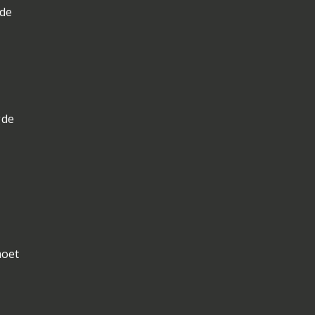
 de
gde
moet