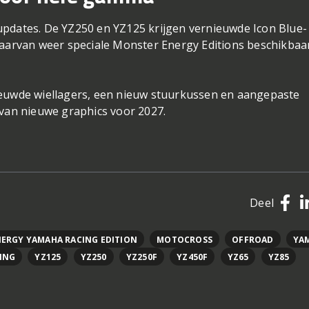
updates. De YZ250 en YZ125 krijgen vernieuwde Icon Blue-
daarvan weer speciale Monster Energy Editions beschikbaa
ieuwde wiellagers, een nieuw stuurkussen en aangepaste
 van nieuwe graphics voor 2027.
Deel
ERGY YAMAHA RACING EDITION
MOTOCROSS
OFFROAD
YA
ING
YZ125
YZ250
YZ250F
YZ450F
YZ65
YZ85