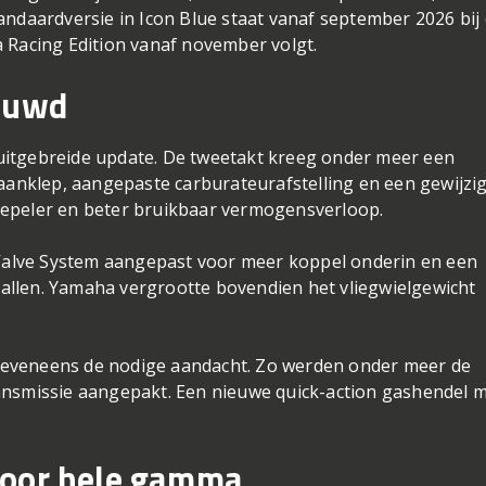
andaardversie in Icon Blue staat vanaf september 2026 bij
 Racing Edition vanaf november volgt.
ieuwd
uitgebreide update. De tweetakt kreeg onder meer een
nklep, aangepaste carburateurafstelling en een gewijzi
oepeler en beter bruikbaar vermogensverloop.
alve System aangepast voor meer koppel onderin en een
llen. Yamaha vergrootte bovendien het vliegwielgewicht
eveneens de nodige aandacht. Zo werden onder meer de
ansmissie aangepakt. Een nieuwe quick-action gashendel 
voor hele gamma