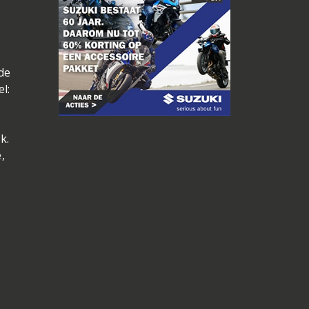
de
l:
k.
,