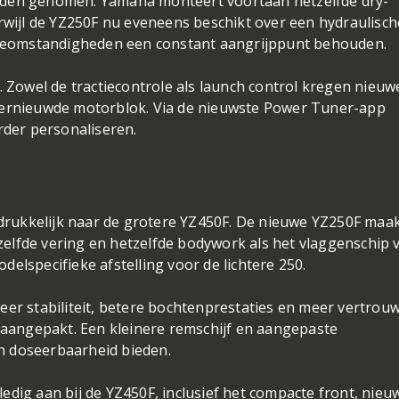
anden genomen. Yamaha monteert voortaan hetzelfde dry-
wijl de YZ250F nu eveneens beschikt over een hydraulisch
ceomstandigheden een constant aangrijppunt behouden.
 Zowel de tractiecontrole als launch control kregen nieuw
t vernieuwde motorblok. Via de nieuwste Power Tuner-app
der personaliseren.
F
drukkelijk naar de grotere YZ450F. De nieuwe YZ250F maa
zelfde vering en hetzelfde bodywork als het vlaggenschip 
delspecifieke afstelling voor de lichtere 250.
r stabiliteit, betere bochtenprestaties en meer vertrou
aangepakt. Een kleinere remschijf en aangepaste
 doseerbaarheid bieden.
ledig aan bij de YZ450F, inclusief het compacte front, nieu