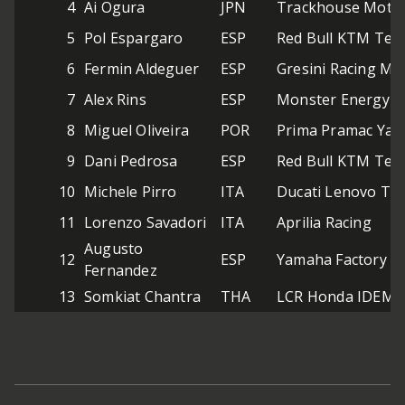
4
Ai Ogura
JPN
Trackhouse Moto
5
Pol Espargaro
ESP
Red Bull KTM Tes
6
Fermin Aldeguer
ESP
Gresini Racing M
7
Alex Rins
ESP
Monster Energy 
8
Miguel Oliveira
POR
Prima Pramac Ya
9
Dani Pedrosa
ESP
Red Bull KTM Tes
10
Michele Pirro
ITA
Ducati Lenovo Te
11
Lorenzo Savadori
ITA
Aprilia Racing
Augusto
12
ESP
Yamaha Factory R
Fernandez
13
Somkiat Chantra
THA
LCR Honda IDEMI