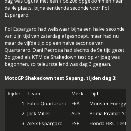
dag was Ogura met een 1'58.208 opgeklommen naar
de 4e plaats, bijna eentiende seconde voor Pol
Espargaro.
Pol Espargaro had weliswaar bijna een halve seconde
van zijn tijd van zaterdag afgesnoept, maar had nu
maar de vijfde tijd op een halve seconde van
Quartararo. Dani Pedrosa had slechts de 9e tijd gezet.
Zo goed als KTM de Shakedown test op vrijdag was
begonnen, zo teleurstellend was dag 3 gegaan.
MotoGP Shakedown test Sepang, tijden dag 3:
Rijder
Team
Merk
Tijd
1
Fabio Quartararo
FRA
Monster Energy 
2
Jack Miller
AUS
Prima Pramac Ya
3
Aleix Espargaro
ESP
Honda HRC Test 