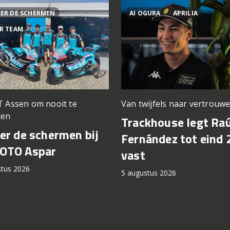
ER DE SCHERMEN
AI OGURA
APRILIA
R TEAM
T Assen om nooit te
Van twijfels naar vertrouw
ten
Trackhouse legt Raú
er de schermen bij
Fernández tot eind 
OTO Aspar
vast
stus 2026
5 augustus 2026