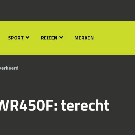
SPORT
REIZEN
MERKEN
verkeerd
WR450F: terecht