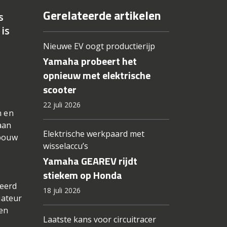
Gerelateerde artikelen
s
is
Nieuwe EV oogt productierijp
Yamaha probeert het
opnieuw met elektrische
scooter
22 juli 2026
n en
aan
Elektrische werkpaard met
pbouw
wisselaccu’s
Yamaha GEAREV rijdt
stiekem op Honda
meerd
18 juli 2026
iateur
pen
Laatste kans voor circuitracer