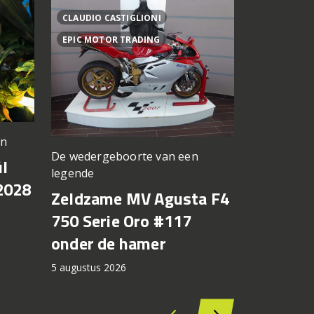
CLAUDIO CASTIGLIONI
ADOLFO UR
EPIC MOTOR TRADING
Fabriek kri
en
De wedergeboorte van een
Italiaan
l
legende
investee
2028
Zeldzame MV Agusta F4
Ducati
750 Serie Oro #117
5 augustus 2
onder de hamer
5 augustus 2026