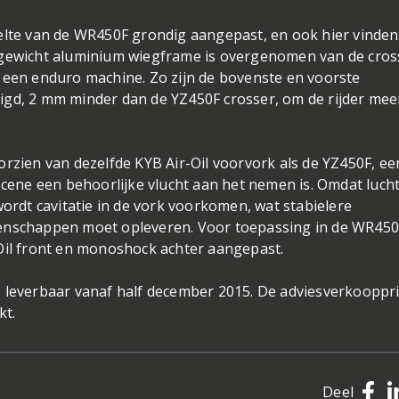
eelte van de WR450F grondig aangepast, en ook hier vinde
tgewicht aluminium wiegframe is overgenomen van de cros
 een enduro machine. Zo zijn de bovenste en voorste
igd, 2 mm minder dan de YZ450F crosser, om de rijder mee
orzien van dezelfde KYB Air-Oil voorvork als de YZ450F, ee
scene een behoorlijke vlucht aan het nemen is. Omdat luch
wordt cavitatie in de vork voorkomen, wat stabielere
genschappen moet opleveren. Voor toepassing in de WR450
-Oil front en monoshock achter aangepast.
 leverbaar vanaf half december 2015. De adviesverkoopprij
kt.
Deel