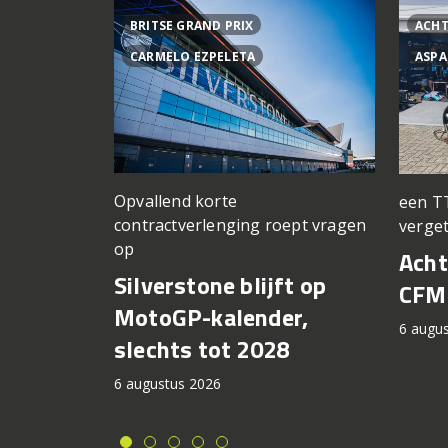
BRITSE GRAND PRIX
ACHT
CARMELO EZPELETA
ASPA
Opvallend korte
een T
contractverlenging roept vragen
verge
op
Acht
Silverstone blijft op
CFM
MotoGP-kalender,
6 augu
slechts tot 2028
6 augustus 2026