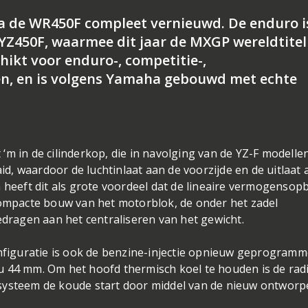
a de WR450F compleet vernieuwd. De enduro i
Z450F, waarmee dit jaar de MXGP wereldtitel 
ikt voor enduro-, competitie-,
en, en is volgens Yamaha gebouwd met echte
‘m in de cilinderkop, die in navolging van de YZ-F modelle
, waardoor de luchtinlaat aan de voorzijde en de uitlaat 
a heeft dit als grote voordeel dat de lineaire vermogenso
compacte bouw van het motorblok, de onder het zadel
edragen aan het centraliseren van het gewicht.
onfiguratie is ook de benzine-injectie opnieuw geprogram
u 44 mm. Om het hoofd thermisch koel te houden is de rad
esysteem de koude start door middel van de nieuw ontwor