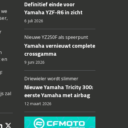
Definitief einde voor
Yamaha YZF-R6 in zicht
n we
ser,
6 juli 2026
r
Nieuwe YZ250F als speerpunt
Yamaha vernieuwt complete
n
crossgamma
t en
9 juni 2026
F
Driewieler wordt slimmer
Nieuwe Yamaha Tricity 300:
s zal
eerste Yamaha met airbag
12 maart 2026