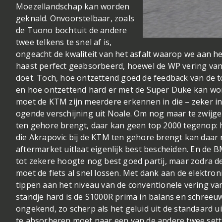
Moezellandschap kan worden
geknald. Onvoorstelbaar, zoals
de Tuono bochtuit de andere
twee telkens te snel af is,
ongeacht de kwaliteit van het asfalt waarop we aan h
haast perfect geabsorbeerd, hoewel de WP vering van
doet. Toch, hoe ontzettend goed de feedback van de
en hoe ontzettend hard er met de Super Duke kan wor
moet de KTM zijn meerdere erkennen in die – zeker i
ogende verschijning uit Noale. Om nog maar te zwijge
ten gehore brengt, daar kan geen top 2000 tegenop: 
die Akrapovic bij de KTM ten gehore brengt kan daar 
aftermarket uitlaat eigenlijk best bescheiden. En de 
tot zekere hoogte nog best goed partij, maar zodra de
moet de fiets al snel lossen. Met dank aan de elektron
tippen aan het niveau van de conventionele vering van
standje hard is de S1000R prima in balans en schreeuwt
ongekend, zo scherp als het geluid uit de standaard u
te absorberen moet naar een van de andere twee sett