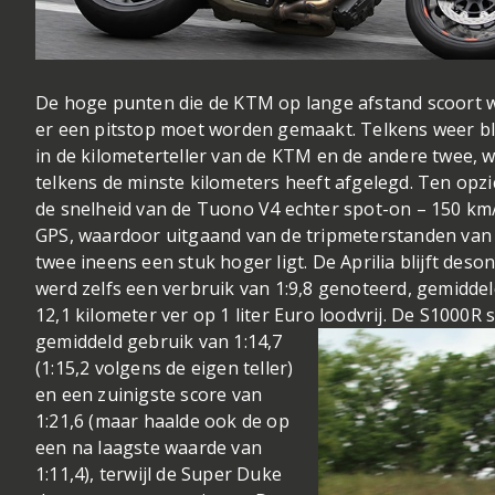
De hoge punten die de KTM op lange afstand scoort w
er een pitstop moet worden gemaakt. Telkens weer blij
in de kilometerteller van de KTM en de andere twee, w
telkens de minste kilometers heeft afgelegd. Ten op
de snelheid van de Tuono V4 echter spot-on – 150 km/
GPS, waardoor uitgaand van de tripmeterstanden van d
twee ineens een stuk hoger ligt. De Aprilia blijft des
werd zelfs een verbruik van 1:9,8 genoteerd, gemid
12,1 kilometer ver op 1 liter Euro loodvrij. D
e S1000R s
gemiddeld gebruik van 1:14,7
(1:15,2 volgens de eigen teller)
en een zuinigste score van
1:21,6 (maar haalde ook de op
een na laagste waarde van
1:11,4), terwijl de Super Duke