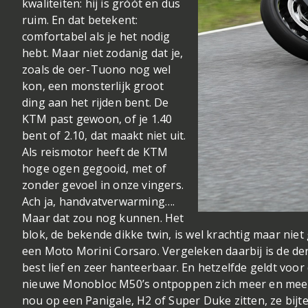
kwaliteiten: hij is gróót en dus
ruim. En dat betekent:
comfortabel als je het nodig
hebt. Maar niet zodanig dat je,
zoals de oer-Tuono nog wel
kon, een monsterlijk groot
ding aan het rijden bent. De
KTM past gewoon, of je 1.40
bent of 2.10, dat maakt niet uit.
Als reismotor heeft de KTM
hoge ogen gegooid, met of
zonder gevoel in onze vingers.
Ach ja, handvatverwarming….
Maar dat zou nog kunnen. Het
blok, de bekende dikke twin, is wel krachtig maar niet 
een Moto Morini Corsaro. Vergeleken daarbij is de der
best lief en zeer hanteerbaar. En hetzelfde geldt voor
nieuwe Monobloc M50’s ontpoppen zich meer en meer 
nou op een Panigale, H2 of Super Duke zitten, ze bijt