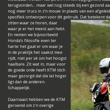
terugvonden… maar wel nog steeds bij een gezond aa
nog meer trucs in z’n mouw: in plaats van een afgelei
specifiek ontworpen voor dit gebruik. D
at betekent d
zitten waar ze horen, daar
waar je er het meest aan hebt.
En nemen we bijvoorbeeld
Honda’s filosofie even ter
harte: het gaat er om waar je
in de praktijk het vaakst mee
rijdt, niet per sé om het hoogst
haalbare. Zit wat in, maar voor
de goede orde heeft KTM tóch
maar gezorgd dat die lat hoger
ligt dan de anderen.
Schappelijk.
Daarnaast hebben we de KTM
geroemd om z’n overige