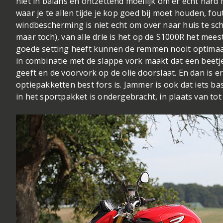
niet in balans en ontzettend moeilijk om er écht hard m
waar je te allen tijde je kop goed bij moet houden, fo
windbescherming is niet echt om over naar huis te schr
maar toch), van alle drie is het op de S1000R het mee
goede setting heeft kunnen de remmen nooit optimaal
in combinatie met de slappe vork maakt dat een beet
geeft en de voorvork op de olie doorslaat. En dan is er 
optiepakketten best fors is. Jammer is ook dat iets ba
in het sportpakket is ondergebracht, in plaats van tot