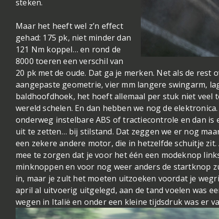
steken.
Maar het heeft wel z’n effect
gehad: 175 pk, niet minder dan
121 Nm koppel… en rond de
8000 toeren een verschil van
20 pk met de oude. Dat ga je merken. Net als de rest o
aangepaste geometrie, vier mm langere swingarm, la
baldhoofdhoek, het hoeft allemaal per stuk niet veel t
wereld schelen. En dan hebben we nog de elektronica.
onderweg instelbare ABS of tractiecontrole en dan is 
uit te zetten… bij stilstand. Dat zeggen we er nog maa
een zekere andere motor, die in hetzelfde schuitje zit.
mee te zorgen dat je voor het één een modeknop links
minknoppen en voor nog weer anders de startknop zul
in, maar je zult het moeten uitzoeken voordat je wegrijdt
april al uitvoerig uitgelegd, aan de tand voelen was 
wegen in Italië en onder een k
leine tijdsdruk was er v