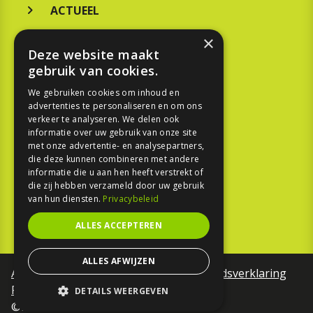
ACTUEEL
MERKEN
×
Deze website maakt
KOOPGIDS
gebruik van cookies.
TESTEN
We gebruiken cookies om inhoud en
advertenties te personaliseren en om ons
verkeer te analyseren. We delen ook
SPORT
informatie over uw gebruik van onze site
met onze advertentie- en analysepartners,
die deze kunnen combineren met andere
REPORTAGE
informatie die u aan hen heeft verstrekt of
die zij hebben verzameld door uw gebruik
TOUREN
van hun diensten.
Privacybeleid
NIEUWSBRIEF
ALLES ACCEPTEREN
ALLES AFWIJZEN
Algemene voorwaarden
Toegankelijkheidsverklaring
Privacy Policy
DETAILS WEERGEVEN
©Motorfreaks 2026