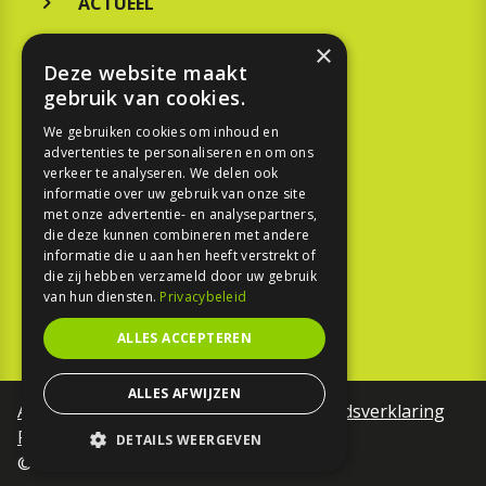
ACTUEEL
MERKEN
×
Deze website maakt
KOOPGIDS
gebruik van cookies.
TESTEN
We gebruiken cookies om inhoud en
advertenties te personaliseren en om ons
verkeer te analyseren. We delen ook
SPORT
informatie over uw gebruik van onze site
met onze advertentie- en analysepartners,
die deze kunnen combineren met andere
REPORTAGE
informatie die u aan hen heeft verstrekt of
die zij hebben verzameld door uw gebruik
TOUREN
van hun diensten.
Privacybeleid
NIEUWSBRIEF
ALLES ACCEPTEREN
ALLES AFWIJZEN
Algemene voorwaarden
Toegankelijkheidsverklaring
Privacy Policy
DETAILS WEERGEVEN
©Motorfreaks 2026
STRIKT NOODZAKELIJK