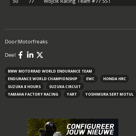
50
77
Wójcik Racing Team #77 SST
Door:
Motorfreaks
Deel
BMW MOTORRAD WORLD ENDURANCE TEAM
ENDURANCE WORLD CHAMPIONSHIP
EWC
HONDA HRC
SUZUKA 8 HOURS
SUZUKA CIRCUIT
YAMAHA FACTORY RACING
YART
YOSHIMURA SERT MOTUL