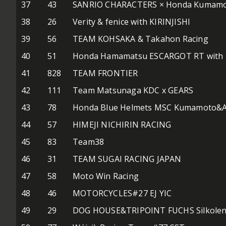
37
43
SANRIO CHARACTERS × Honda Kumamo
38
26
Verity & fenice with KIRINJISHI
39
56
TEAM KOHSAKA & Takahon Racing
40
51
Honda Hamamatsu ESCARGOT RT wit
41
828
TEAM FRONTIER
42
111
Team Matsunaga KDC x GEARS
43
78
Honda Blue Helmets MSC Kumamoto&
44
57
HIMEJI NICHIRIN RACING
45
83
Team38
46
31
TEAM SUGAI RACING JAPAN
47
58
Moto Win Racing
48
46
MOTORCYCLES#27 EJ YIC
49
29
DOG HOUSE&TRIPOINT FUCHS Silkole