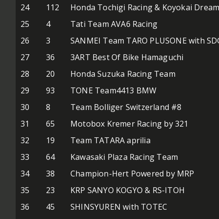
24
112
Honda Tochigi Racing & Koyokai Dream
25
4
Tati Team AVA6 Racing
26
3
SANMEI Team TARO PLUSONE with SD
27
36
3ART Best Of Bike Hamaguchi
28
20
Honda Suzuka Racing Team
29
93
TONE Team4413 BMW
30
8
Team Bolliger Switzerland #8
31
65
Motobox Kremer Racing by 321
32
19
Team TATARA aprilia
33
64
Kawasaki Plaza Racing Team
34
38
Champion-Hert Powered by MRP
35
23
KRP SANYO KOGYO & RS-ITOH
36
45
SHINSYUREN with TOTEC