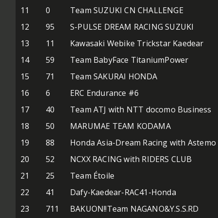
11
0
Team SUZUKI CN CHALLENGE
12
95
S-PULSE DREAM RACING SUZUKI
13
11
Kawasaki Webike Trickstar Kaedear
14
59
Team BabyFace TitaniumPower
15
71
Team SAKURAI HONDA
16
6
ERC Endurance #6
17
40
Team ATJ with NTT docomo Business
18
50
MARUMAE TEAM KODAMA
19
88
Honda Asia-Dream Racing with Astemo
20
52
NCXX RACING with RIDERS CLUB
21
25
Team Étoile
22
41
Dafy-Kaedear-RAC41-Honda
23
711
BAKUON!!Team NAGANO&Y.S.S.RD