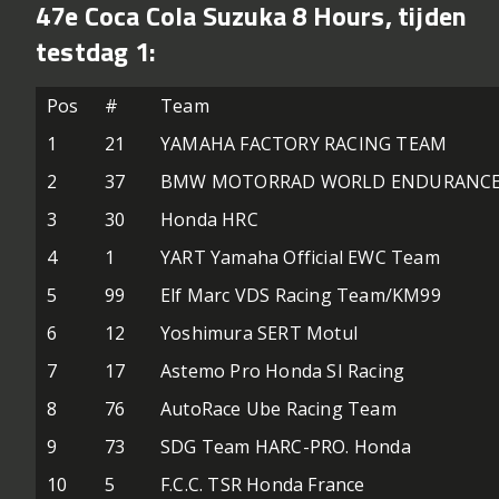
47e Coca Cola Suzuka 8 Hours, tijden
testdag 1:
Pos
#
Team
1
21
YAMAHA FACTORY RACING TEAM
2
37
BMW MOTORRAD WORLD ENDURANCE
3
30
Honda HRC
4
1
YART Yamaha Official EWC Team
5
99
Elf Marc VDS Racing Team/KM99
6
12
Yoshimura SERT Motul
7
17
Astemo Pro Honda SI Racing
8
76
AutoRace Ube Racing Team
9
73
SDG Team HARC-PRO. Honda
10
5
F.C.C. TSR Honda France