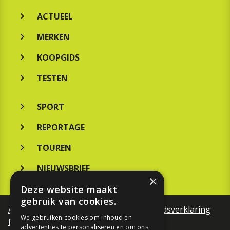
ACTUEEL
MERKEN
KOOPGIDS
TESTEN
SPORT
REPORTAGE
TOUREN
NIEUWSBRIEF
×
Deze website maakt
gebruik van cookies.
Algemene voorwaarden
Toegankelijkheidsverklaring
We gebruiken cookies om inhoud en
Privacy Policy
advertenties te personaliseren en om ons