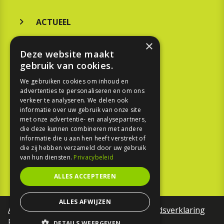
ACTUEEL
MERKEN
×
Deze website maakt
KOOPGIDS
gebruik van cookies.
TESTEN
We gebruiken cookies om inhoud en
advertenties te personaliseren en om ons
verkeer te analyseren. We delen ook
SPORT
informatie over uw gebruik van onze site
met onze advertentie- en analysepartners,
die deze kunnen combineren met andere
REPORTAGE
informatie die u aan hen heeft verstrekt of
die zij hebben verzameld door uw gebruik
TOUREN
van hun diensten.
Privacybeleid
NIEUWSBRIEF
ALLES ACCEPTEREN
ALLES AFWIJZEN
Algemene voorwaarden
Toegankelijkheidsverklaring
Privacy Policy
DETAILS WEERGEVEN