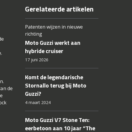
Gerelateerde artikelen
Patenten wijzen in nieuwe
richting
de
Moto Guzzi werkt aan
hybride cruiser
.
17 juni 2026
Komt de legendarische
n.
Stornallo terug bij Moto
van de
Guzzi?
te
ock
4 maart 2024
Moto Guzzi V7 Stone Ten:
eerbetoon aan 10 jaar “The