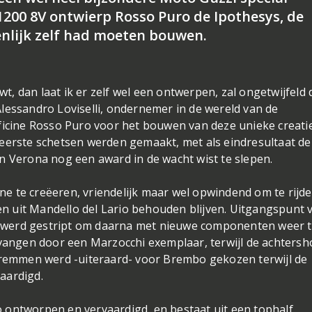
1200 8V ontwierp Rosso Puro de Ipothesys, de
genlijk zelf had moeten bouwen.
, dan laat ik er zelf wel een ontwerpen, zal ongetwijfeld 
lessandro Loviselli, ondernemer in de wereld van de
ficine Rosso Puro voor het bouwen van deze unieke creatie
 eerste schetsen werden gemaakt, met als eindresultaat de
n Verona nog een award in de wacht wist te slepen.
 te creëeren, vriendelijk maar wel opwindend om te rijde
 uit Mandello del Lario behouden blijven. Uitgangspunt 
dig werd gestript om daarna met nieuwe componenten weer 
ngen door een Marzocchi exemplaar, terwijl de achtersh
e remmen werd -uiteraard- voor Brembo gekozen terwijl de
aardigd.
 ontworpen en vervaardigd, en bestaat uit een tophalf