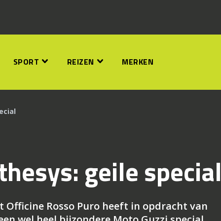
SPORT
REIZEN
MERKEN
ecial
thesys: geile specia
t Officine Rosso Puro heeft in opdracht van
een wel heel bijzondere Moto Guzzi special