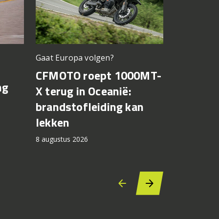
Gaat Europa volgen?
Bagnaia op
CFMOTO roept 1000MT-
MotoGP 
ng
X terug in Oceanië:
Bezzecch
brandstofleiding kan
rondere
lekken
7 augustus 2
8 augustus 2026