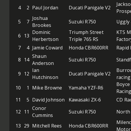
Jacks
4
2
Paul Jordan
Ducati Panigale V2
Prosp
Joshua
5
7
Suzuki R750
Uggly
Brookes
Dominic
Triumph Street
KTS M
6
13
Herbertson
Triple 765 RS
Factor
7
4
Jamie Coward
Honda CBR600RR
Rapid 
Shaun
8
14
Suzuki R750
Standf
Anderson
Ian
Burro
9
12
Ducati Panigale V2
Hutchinson
racing
Boyce 
10
1
Mike Browne
Yamaha YZF-R6
Racin
11
5
David Johnson
Kawasaki ZX-6
CD Ra
Conor
12
11
Suzuki R750
North
Cummins
Milenc
13
29
Mitchell Rees
Honda CBR600RR
Motor