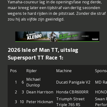
Yamaha-coureur lag in de openingsfase nog derde,
maar kreeg later een tijdstraf van dertig seconden
wegens te hard rijden in de pitstraat. Zonder die straf
zou hij als vijfde zijn geëindigd.
2026 Isle of Man TT, uitslag
Supersport TT Race 1:
Pos
Rijder
Machine
Spons
Michael
1
6
Ducati Panigale V2
MD Ra
Dunlop
2
3
Dean Harrison
Honda CBR600RR
HOND
Triumph Street
Swan 
3
10
Peter Hickman
Triple 765 RS
Perfo