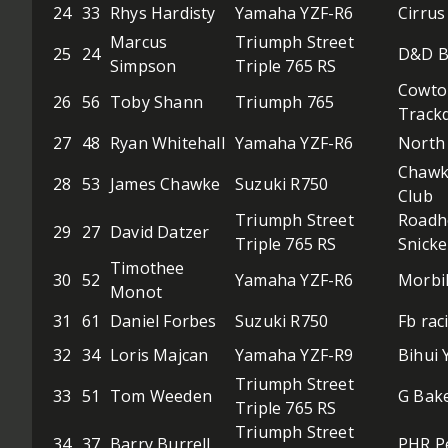
24
33
Rhys Hardisty
Yamaha YZF-R6
Cirru
Marcus
Triumph Street
25
24
D&D B
Simpson
Triple 765 RS
Cowto
26
56
Toby Shann
Triumph 765
Track
27
48
Ryan Whitehall
Yamaha YZF-R6
North
Chawk
28
53
James Chawke
Suzuki R750
Club
Triumph Street
Roadh
29
27
David Datzer
Triple 765 RS
Snicke
Timothee
30
52
Yamaha YZF-R6
Morbi
Monot
31
61
Daniel Forbes
Suzuki R750
Fb rac
32
34
Loris Majcan
Yamaha YZF-R9
Bihui
Triumph Street
33
51
Tom Weeden
G Bake
Triple 765 RS
Triumph Street
34
37
Barry Burrell
PHR P