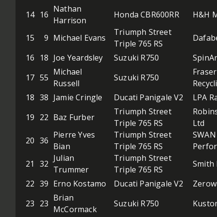
Nathan
14
16
Honda CBR600RR
H&H M
Harrison
Triumph Street
15
9
Michael Evans
Dafab
Triple 765 RS
16
18
Joe Yeardsley
Suzuki R750
SpinA
Michael
Fraser
17
55
Suzuki R750
Russell
Recycl
18
38
Jamie Cringle
Ducati Panigale V2
LPA R
Triumph Street
Robin
19
22
Baz Furber
Triple 765 RS
Ltd
Pierre Yves
Triumph Street
SWAN 
20
36
Bian
Triple 765 RS
Perfo
Julian
Triumph Street
21
32
Smith 
Trummer
Triple 765 RS
22
39
Erno Kostamo
Ducati Panigale V2
Zerow
Brian
23
23
Suzuki R750
Kusto
McCormack