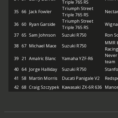
Triple 765 RS
Triumph Street
35
66
Jack Fowler
Nectar
Triple 765 RS
Triumph Street
36
60
Ryan Garside
Wigna
Triple 765 RS
37
65
Sam Johnson
Suzuki R750
Ron S
MMR b
38
67
Michael Mace
Suzuki R750
Racin
Never 
39
21
Amalric Blanc
Yamaha YZF-R6
team
40
64
Jorge Halliday
Suzuki R750
Stanfo
41
58
Martin Morris
Ducati Panigale V2
Redspe
42
68
Craig Szczypek
Kawasaki ZX-6R 636
Manor