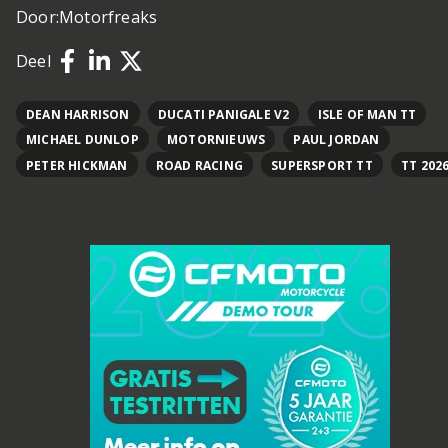
Door:
Motorfreaks
Deel
DEAN HARRISON
DUCATI PANIGALE V2
ISLE OF MAN TT
MICHAEL DUNLOP
MOTORNIEUWS
PAUL JORDAN
PETER HICKMAN
ROAD RACING
SUPERSPORT TT
TT 202