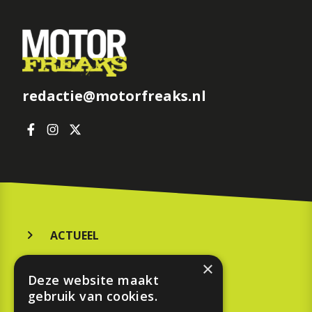
redactie@motorfreaks.nl
ACTUEEL
MERKEN
×
Deze website maakt
KOOPGIDS
gebruik van cookies.