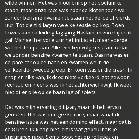
wilde winnen. Het was mooi om op het podium te
staan, maar onze race was naar de kloten toen we
zonder benzine kwamen te staan het derde of vierde
uur. Tot die tijd lagen we elke sessie op kop. Toen
Lowes aan de leiding lag ging Haslam ‘m voorbij en ik
gaf Michael het volle uur het initiatief, maar voerde
wel het tempo aan. Alles verliep volgens plan totdat
we zonder benzine kwamen te staan. Daarna was er
de pace car op de baan en kwamen we in de -
verkeerde- tweede groep. En toen was er die crash. Ik
snap er niks van, ik deed niets verkeerd, zat gewoon
rechtop en ineens was ik het achterwiel kwijt. Ik weet
niet of er olie op de baan lag of zoiets.
Dat was mijn ervaring dit jaar, maar ik heb ervan
genoten. Het was een gekke race, maar vanaf de
benzine-issue was het een domino effect, maar dat is
de 8 uren. Ik klaag niet, dit is wat gebeurt als je
Endurance racet. Soms loopt het op rolletjes en