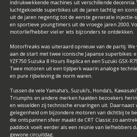
indrukwekkende machines uit verschillende decennia.
luchtgekoelde superbikes uit de jaren tachtig en iconi
uit de jaren negentig tot de eerste generatie injectie
en sportieve youngtimers uit de vroege jaren 2000. V
motorliefhebber viel er iets bijzonders te ontdekken.
Motorfreaks was uiteraard opnieuw van de partij. We
aan de start met twee iconische Japanse superbikes:
YZF750 Suzuka 8 Hours Replica en een Suzuki GSX-R7
Twee motoren uit een tijdperk waarin analoge technie
en pure rijbeleving de norm waren.
Tussen de vele Yamaha’s, Suzuki’s, Honda’s, Kawasaki’s
Triumphs en andere merken haalden bezoekers heri
en wisselden zij technische ervaringen uit. Daarnaast
gelegenheid om bijzondere motoren van dichtbij te bek
die ontspannen sfeer maakt de CRT Classic zo aantrek
paddock voelt eerder als een reünie van liefhebbers d
gewone circuitdag.