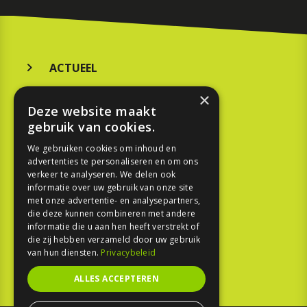
ACTUEEL
MERKEN
×
Deze website maakt
KOOPGIDS
gebruik van cookies.
TESTEN
We gebruiken cookies om inhoud en
advertenties te personaliseren en om ons
verkeer te analyseren. We delen ook
SPORT
informatie over uw gebruik van onze site
met onze advertentie- en analysepartners,
die deze kunnen combineren met andere
REPORTAGE
informatie die u aan hen heeft verstrekt of
die zij hebben verzameld door uw gebruik
TOUREN
van hun diensten.
Privacybeleid
NIEUWSBRIEF
ALLES ACCEPTEREN