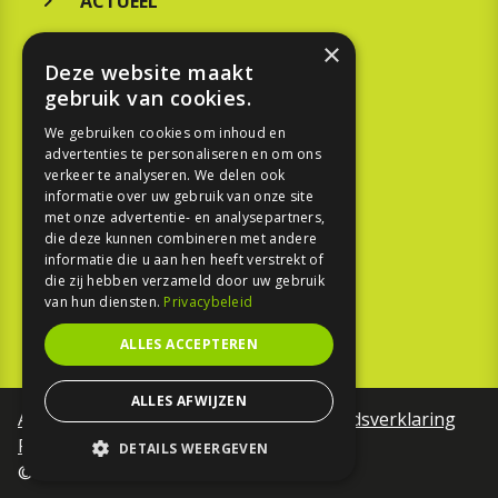
ACTUEEL
MERKEN
×
Deze website maakt
KOOPGIDS
gebruik van cookies.
TESTEN
We gebruiken cookies om inhoud en
advertenties te personaliseren en om ons
verkeer te analyseren. We delen ook
SPORT
informatie over uw gebruik van onze site
met onze advertentie- en analysepartners,
die deze kunnen combineren met andere
REPORTAGE
informatie die u aan hen heeft verstrekt of
die zij hebben verzameld door uw gebruik
TOUREN
van hun diensten.
Privacybeleid
NIEUWSBRIEF
ALLES ACCEPTEREN
ALLES AFWIJZEN
Algemene voorwaarden
Toegankelijkheidsverklaring
Privacy Policy
DETAILS WEERGEVEN
©Motorfreaks 2026
STRIKT NOODZAKELIJK