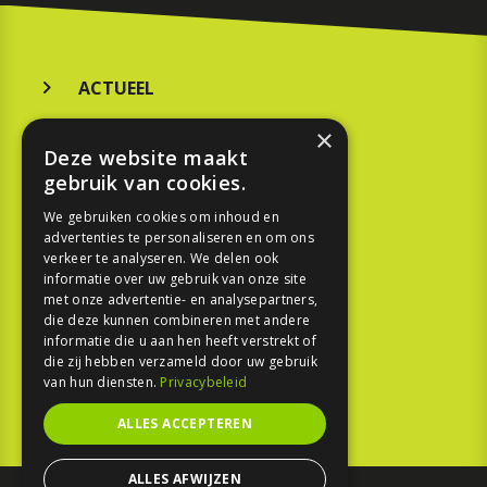
ACTUEEL
MERKEN
×
Deze website maakt
KOOPGIDS
gebruik van cookies.
TESTEN
We gebruiken cookies om inhoud en
advertenties te personaliseren en om ons
verkeer te analyseren. We delen ook
SPORT
informatie over uw gebruik van onze site
met onze advertentie- en analysepartners,
die deze kunnen combineren met andere
REPORTAGE
informatie die u aan hen heeft verstrekt of
die zij hebben verzameld door uw gebruik
TOUREN
van hun diensten.
Privacybeleid
NIEUWSBRIEF
ALLES ACCEPTEREN
ALLES AFWIJZEN