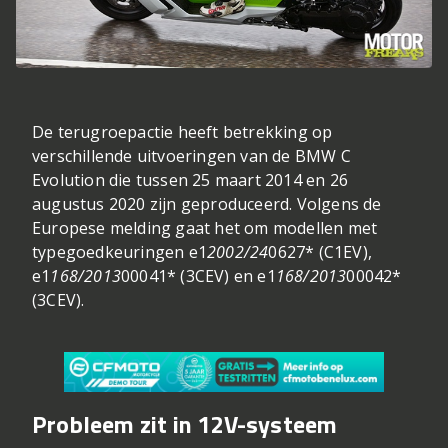
De terugroepactie heeft betrekking op
verschillende uitvoeringen van de BMW C
Evolution die tussen 25 maart 2014 en 26
augustus 2020 zijn geproduceerd. Volgens de
Europese melding gaat het om modellen met
typegoedkeuringen e1
2002/24
0627* (C1EV),
e1
168/2013
00041* (3CEV) en e1
168/2013
00042*
(3CEV).
Probleem zit in 12V-systeem