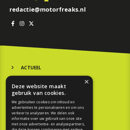
redactie@motorfreaks.nl
ACTUEEL
MERKEN
×
Deze website maakt
KOOPGIDS
gebruik van cookies.
TESTEN
We gebruiken cookies om inhoud en
advertenties te personaliseren en om ons
verkeer te analyseren. We delen ook
SPORT
informatie over uw gebruik van onze site
met onze advertentie- en analysepartners,
die deze kunnen combineren met andere