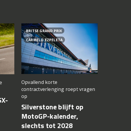
BRITSE GRAND PRIX
ACHTER DE
CARMELO EZPELETA
ASPAR TEA
Opvallend korte
e
een TT Ass
contractverlenging roept vragen
vergeten
op
SX-
Achter d
Silverstone blijft op
CFMOTO
MotoGP-kalender,
6 augustus 2
slechts tot 2028