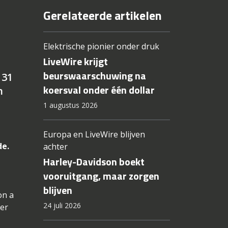
Gerelateerde artikelen
Elektrische pionier onder druk
LiveWire krijgt
beurswaarschuwing na
 31
koersval onder één dollar
n
1 augustus 2026
Europa en LiveWire blijven
de.
achter
Harley-Davidson boekt
vooruitgang, maar zorgen
blijven
on a
24 juli 2026
ker