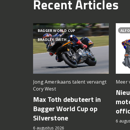
Recent Articles
BAGGER WORLD CUP
ALFO
BRADLEY SMITH
Meer 
Jong Amerikaans talent vervangt
Cory West
Nie
Max Toth debuteert in
moto
Bagger World Cup op
offi
Silverstone
6 augu
6 augustus 2026