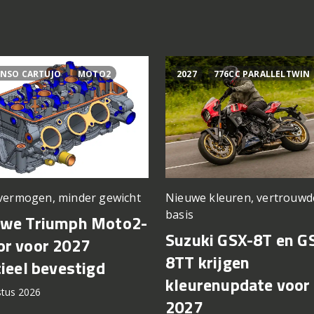
NSO CARTUJO
MOTO2
2027
776CC PARALLELTWIN
vermogen, minder gewicht
Nieuwe kleuren, vertrouwd
basis
uwe Triumph Moto2-
Suzuki GSX-8T en G
r voor 2027
8TT krijgen
cieel bevestigd
kleurenupdate voor
stus 2026
2027