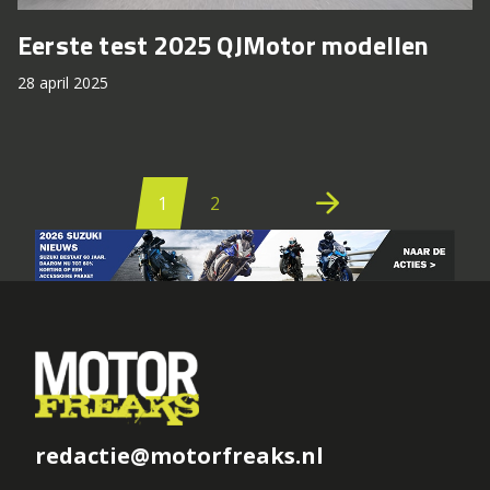
Eerste test 2025 QJMotor modellen
28 april 2025
Berichten
paginering
arrow_forward
1
2
redactie@motorfreaks.nl