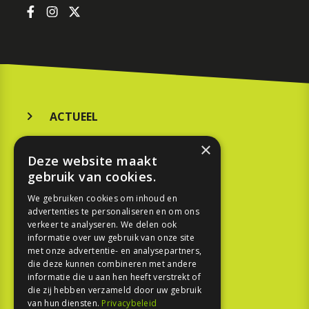
ACTUEEL
MERKEN
×
Deze website maakt
KOOPGIDS
gebruik van cookies.
TESTEN
We gebruiken cookies om inhoud en
advertenties te personaliseren en om ons
verkeer te analyseren. We delen ook
SPORT
informatie over uw gebruik van onze site
met onze advertentie- en analysepartners,
die deze kunnen combineren met andere
REPORTAGE
informatie die u aan hen heeft verstrekt of
die zij hebben verzameld door uw gebruik
TOUREN
van hun diensten.
Privacybeleid