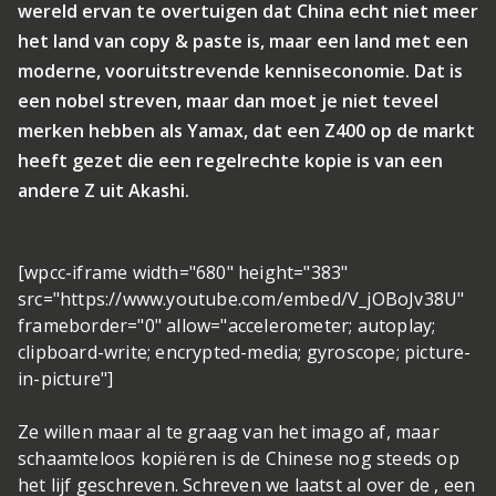
wereld ervan te overtuigen dat China echt niet meer
het land van copy & paste is, maar een land met een
moderne, vooruitstrevende kenniseconomie. Dat is
een nobel streven, maar dan moet je niet teveel
merken hebben als Yamax, dat een Z400 op de markt
heeft gezet die een regelrechte kopie is van een
andere Z uit Akashi.
[wpcc-iframe width="680" height="383"
src="https://www.youtube.com/embed/V_jOBoJv38U"
frameborder="0" allow="accelerometer; autoplay;
clipboard-write; encrypted-media; gyroscope; picture-
in-picture"]
Ze willen maar al te graag van het imago af, maar
schaamteloos kopiëren is de Chinese nog steeds op
het lijf geschreven. Schreven we laatst al over de , een