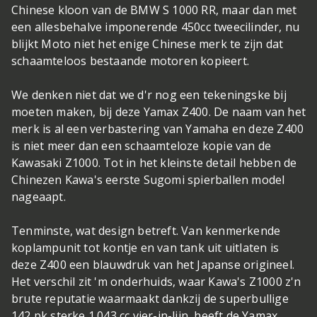
Chinese kloon van de BMW S 1000 RR, maar dan met
een allesbehalve imponerende 450cc tweecilinder, nu
blijkt Moto niet het enige Chinese merk te zijn dat
schaamteloos bestaande motoren kopieert.
We denken niet dat we d'r nog een tekeningske bij
moeten maken, bij deze Yamax Z400. De naam van het
merk is al een verbastering van Yamaha en deze Z400
is niet meer dan een schaamteloze kopie van de
Kawasaki Z1000. Tot in het kleinste detail hebben de
Chinezen Kawa's eerste Sugomi spierballen model
nageaapt.
Tenminste, wat design betreft. Van kenmerkende
koplampunit tot kontje en van tank uit uitlaten is
deze Z400 een blauwdruk van het Japanse origineel.
Het verschil zit 'm onderhuids, waar Kawa's Z1000 z'n
brute reputatie waarmaakt dankzij de superbullige
142 pk sterke 1.043 cc vier-in-lijn, heeft de Yamax