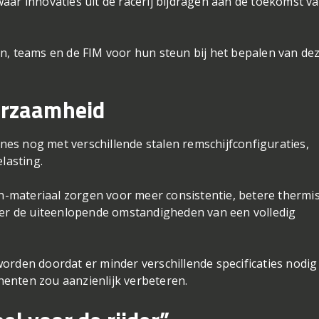
aar innovaties uit de racerij bijdragen aan de toekomst v
n, teams en de FIM voor hun steun bij het bepalen van de
uurzaamheid
es nog met verschillende stalen remschijfconfiguraties,
lasting.
-materiaal zorgen voor meer consistentie, betere thermi
nder de uiteenlopende omstandigheden van een volledig
orden doordat er minder verschillende specificaties nodig
enten zou aanzienlijk verbeteren.