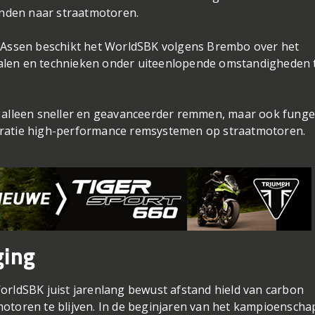
vinden naar straatmotoren.
n Assen beschikt het WorldSBK volgens Brembo over het
alen en technieken onder uiteenlopende omstandigheden 
t alleen sneller en geavanceerder remmen, maar ook fung
eratie high-performance remsystemen op straatmotoren.
ging
orldSBK juist jarenlang bewust afstand hield van carbon
motoren te blijven. In de beginjaren van het kampioenscha