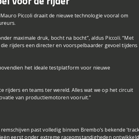
el voor de rijder”
Mauro Piccoli draait de nieuwe technologie vooral om
ureurs.
der maximale druk, bocht na bocht”, aldus Piccoli. “Met
die rijders een directer en voorspelbaarder gevoel tijdens
bovendien het ideale testplatform voor nieuwe
rijders en teams ter wereld. Alles wat we op het circuit
novatie van productiemotoren vooruit.”
 remschijven past volledig binnen Brembo’s bekende ‘track
ogieën eerst onder extreme raceomstandigheden ontwikkeld