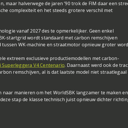
, maar halverwege de jaren ’90 trok de FIM daar een str
he complexiteit en het steeds grotere verschil met
ologie vanaf 2027 des te opmerkelijker. Geen enkel
BK-startgrid wordt standaard met carbon remschijven
nd tussen WK-machine en straatmotor opnieuw groter word
nkele extreem exclusieve productiemodellen met carbon-
i Superleggera V4 Centenario
. Daarnaast werd ook de trac
rbon remschijven, al is dat laatste model niet straatlegaal
ken naar manieren om het WorldSBK langzamer te maken en
eze stap de klasse technisch juist opnieuw dichter richti