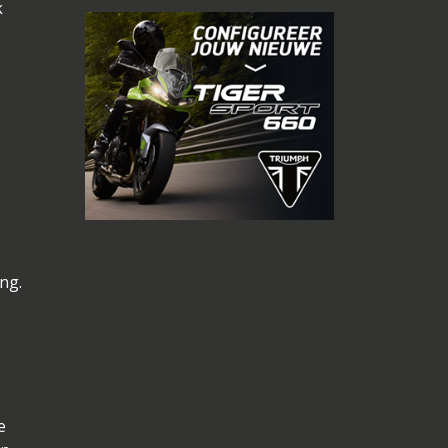
k
ng.
e