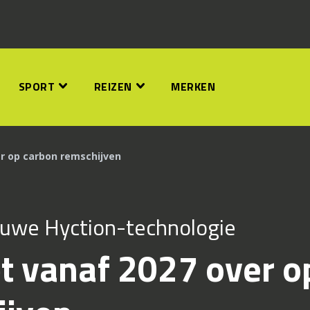
SPORT
REIZEN
MERKEN
r op carbon remschijven
euwe Hyction-technologie
t vanaf 2027 over o