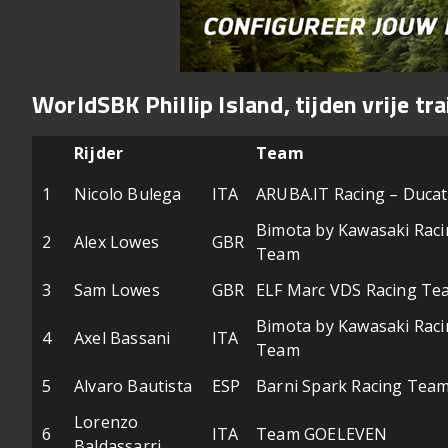
WorldSBK Phillip Island, tijden vrije tra
Rijder
Team
1
Nicolo Bulega
ITA
ARUBA.IT Racing – Ducat
Bimota by Kawasaki Rac
2
Alex Lowes
GBR
Team
3
Sam Lowes
GBR
ELF Marc VDS Racing Te
Bimota by Kawasaki Rac
4
Axel Bassani
ITA
Team
5
Alvaro Bautista
ESP
Barni Spark Racing Tea
Lorenzo
6
ITA
Team GOELEVEN
Baldassarri