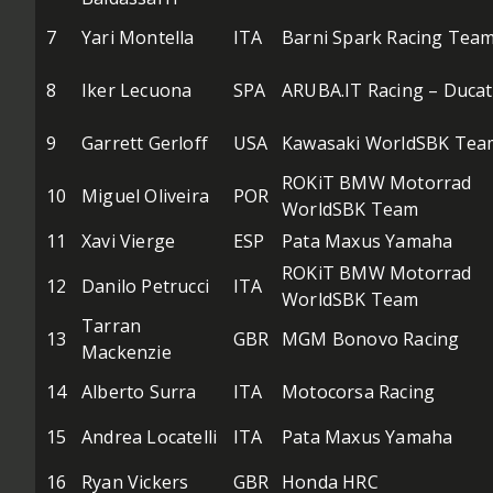
7
Yari Montella
ITA
Barni Spark Racing Tea
8
Iker Lecuona
SPA
ARUBA.IT Racing – Ducat
9
Garrett Gerloff
USA
Kawasaki WorldSBK Tea
ROKiT BMW Motorrad
10
Miguel Oliveira
POR
WorldSBK Team
11
Xavi Vierge
ESP
Pata Maxus Yamaha
ROKiT BMW Motorrad
12
Danilo Petrucci
ITA
WorldSBK Team
Tarran
13
GBR
MGM Bonovo Racing
Mackenzie
14
Alberto Surra
ITA
Motocorsa Racing
15
Andrea Locatelli
ITA
Pata Maxus Yamaha
16
Ryan Vickers
GBR
Honda HRC