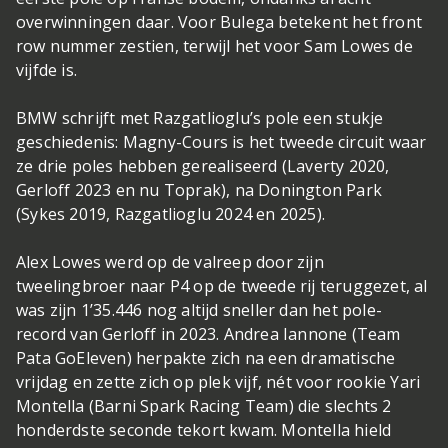
overwinningen daar. Voor Bulega betekent het front
row nummer zestien, terwijl het voor Sam Lowes de
vijfde is.
BMW schrijft met Razgatlioglu’s pole een stukje
geschiedenis: Magny-Cours is het tweede circuit waar
ze drie poles hebben gerealiseerd (Laverty 2020,
Gerloff 2023 en nu Toprak), na Donington Park
(Sykes 2019, Razgatlioglu 2024 en 2025).
Alex Lowes werd op de valreep door zijn
tweelingbroer naar P4 op de tweede rij teruggezet, al
was zijn 1’35.446 nog altijd sneller dan het pole-
record van Gerloff in 2023. Andrea Iannone (Team
Pata GoEleven) herpakte zich na een dramatische
vrijdag en zette zich op plek vijf, nét voor rookie Yari
Montella (Barni Spark Racing Team) die slechts 2
honderdste seconde tekort kwam. Montella hield