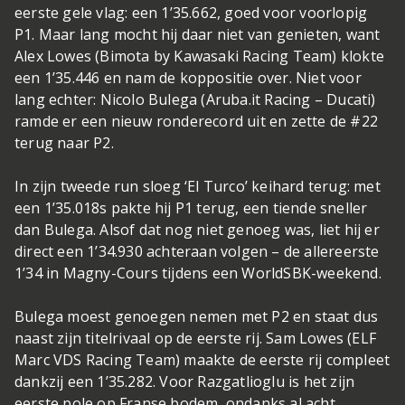
eerste gele vlag: een 1’35.662, goed voor voorlopig
P1. Maar lang mocht hij daar niet van genieten, want
Alex Lowes (Bimota by Kawasaki Racing Team) klokte
een 1’35.446 en nam de koppositie over. Niet voor
lang echter: Nicolo Bulega (Aruba.it Racing – Ducati)
ramde er een nieuw ronderecord uit en zette de #22
terug naar P2.
In zijn tweede run sloeg ‘El Turco’ keihard terug: met
een 1’35.018s pakte hij P1 terug, een tiende sneller
dan Bulega. Alsof dat nog niet genoeg was, liet hij er
direct een 1’34.930 achteraan volgen – de allereerste
1’34 in Magny-Cours tijdens een WorldSBK-weekend.
Bulega moest genoegen nemen met P2 en staat dus
naast zijn titelrivaal op de eerste rij. Sam Lowes (ELF
Marc VDS Racing Team) maakte de eerste rij compleet
dankzij een 1’35.282. Voor Razgatlioglu is het zijn
eerste pole op Franse bodem, ondanks al acht