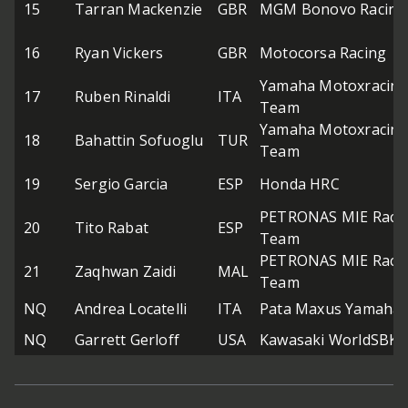
15
Tarran Mackenzie
GBR
MGM Bonovo Racing
16
Ryan Vickers
GBR
Motocorsa Racing
Yamaha Motoxracing
17
Ruben Rinaldi
ITA
Team
Yamaha Motoxracing
18
Bahattin Sofuoglu
TUR
Team
19
Sergio Garcia
ESP
Honda HRC
PETRONAS MIE Raci
20
Tito Rabat
ESP
Team
PETRONAS MIE Raci
21
Zaqhwan Zaidi
MAL
Team
NQ
Andrea Locatelli
ITA
Pata Maxus Yamaha
NQ
Garrett Gerloff
USA
Kawasaki WorldSBK