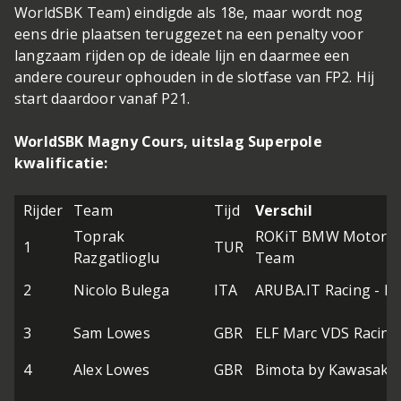
WorldSBK Team) eindigde als 18e, maar wordt nog
eens drie plaatsen teruggezet na een penalty voor
langzaam rijden op de ideale lijn en daarmee een
andere coureur ophouden in de slotfase van FP2. Hij
start daardoor vanaf P21.
WorldSBK Magny Cours, uitslag Superpole
kwalificatie:
Rijder
Team
Tijd
Verschil
Toprak
ROKiT BMW Motorra
1
TUR
Razgatlioglu
Team
2
Nicolo Bulega
ITA
ARUBA.IT Racing - Du
3
Sam Lowes
GBR
ELF Marc VDS Racin
4
Alex Lowes
GBR
Bimota by Kawasaki 