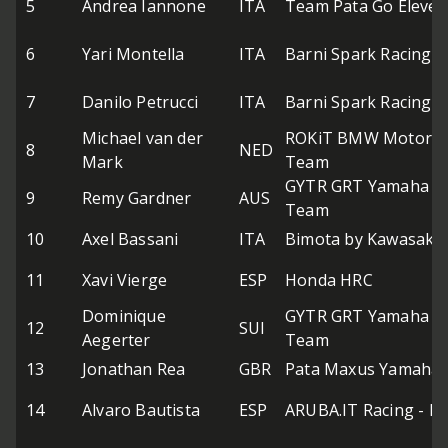
5
Andrea Iannone
ITA
Team Pata Go Eleven
6
Yari Montella
ITA
Barni Spark Racing 
7
Danilo Petrucci
ITA
Barni Spark Racing 
Michael van der
ROKiT BMW Motorra
8
NED
Mark
Team
GYTR GRT Yamaha W
9
Remy Gardner
AUS
Team
10
Axel Bassani
ITA
Bimota by Kawasaki 
11
Xavi Vierge
ESP
Honda HRC
Dominique
GYTR GRT Yamaha W
12
SUI
Aegerter
Team
13
Jonathan Rea
GBR
Pata Maxus Yamaha
14
Alvaro Bautista
ESP
ARUBA.IT Racing - Du