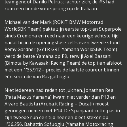
teamgenoot Danilo Petrucci achter zich; de #5 had
ruim een tiende voorsprong op de Italiaan.
Michael van der Mark (ROKiT BMW Motorrad
WorldSBK Team) pakte zijn eerste top-tien Superpole
sinds Cremona en reed naar een keurige achtste tijd,
nadat hij in de openingsfase zelfs even tweede stond.
Remy Gardner (GYTR GRT Yamaha WorldSBK Team)
werd de beste Yamaha op P9, terwijl Axel Bassani
(Bimota by Kawasaki Racing Team) de top tien afsloot
met een 1’35.912 – precies de laatste coureur binnen
één seconde van Razgatlioglu.
Niet iedereen had reden tot juichen. Jonathan Rea
(Pata Maxus Yamaha) kwam niet verder dan P13 en
Alvaro Bautista (Aruba.it Racing – Ducati) moest
genoegen nemen met P14. De Spanjaard zette pas in
zijn tweede run een tijd neer en bleef steken op
1’36.256. Bahattin Sofuoglu (Yamaha Motoxracing