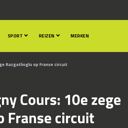
SPORT
REIZEN
MERKEN
e Razgatlioglu op Franse circuit
y Cours: 10e zege
 Franse circuit