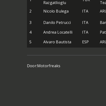
Razgatlioglu
Te
2
Nicolo Bulega
ITA
ARU
3
Danilo Petrucci
ITA
Bar
4
Andrea Locatelli
ITA
Pa
5
Alvaro Bautista
ESP
ARU
Door:
Motorfreaks