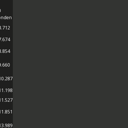
0
onden
3.712
7.674
8.854
9.660
10.287
11.198
11.527
11.851
13.989