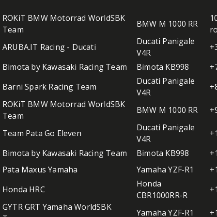
ROKiT BMW Motorrad WorldSBK
1
BMW M 1000 RR
Team
r
Ducati Panigale
ARUBA.IT Racing - Ducati
+
V4R
Bimota by Kawasaki Racing Team
Bimota KB998
+
Ducati Panigale
Barni Spark Racing Team
+
V4R
ROKiT BMW Motorrad WorldSBK
BMW M 1000 RR
+
Team
Ducati Panigale
Team Pata Go Eleven
+
V4R
Bimota by Kawasaki Racing Team
Bimota KB998
+
Pata Maxus Yamaha
Yamaha YZF-R1
+
Honda
Honda HRC
+
CBR1000RR-R
GYTR GRT Yamaha WorldSBK
Yamaha YZF-R1
+