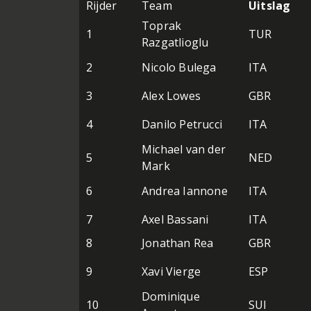
Rijder
Team
Uitslag
Toprak
1
TUR
Razgatlioglu
2
Nicolo Bulega
ITA
3
Alex Lowes
GBR
4
Danilo Petrucci
ITA
Michael van der
5
NED
Mark
6
Andrea Iannone
ITA
7
Axel Bassani
ITA
8
Jonathan Rea
GBR
9
Xavi Vierge
ESP
Dominique
10
SUI