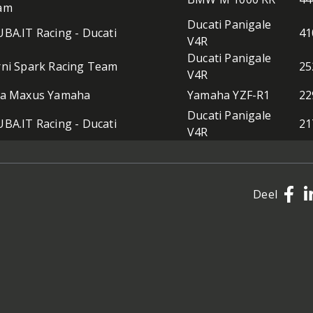
am
Ducati Panigale
BA.IT Racing - Ducati
41
V4R
Ducati Panigale
ni Spark Racing Team
25
V4R
ta Maxus Yamaha
Yamaha YZF-R1
22
Ducati Panigale
BA.IT Racing - Ducati
21
V4R
Deel