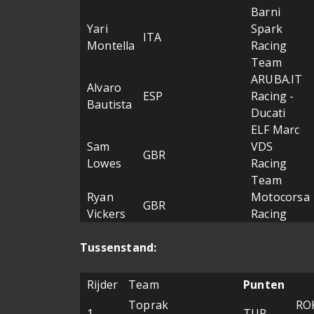
Barni
Yari
Spark
ITA
Montella
Racing
Team
ARUBA.IT
Alvaro
ESP
Racing -
Bautista
Ducati
ELF Marc
Sam
VDS
GBR
Lowes
Racing
Team
Ryan
Motocorsa
GBR
Vickers
Racing
Tussenstand:
Rijder
Team
Punten
Toprak
RO
1
TUR