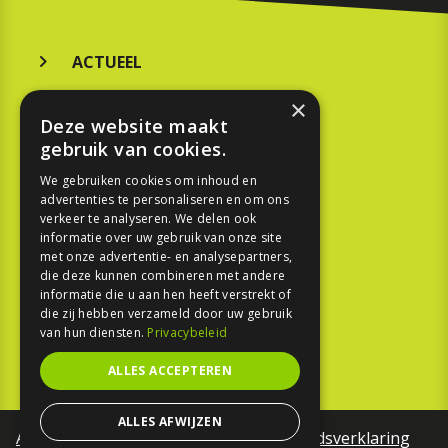
ACTUEEL
MERKEN
×
Deze website maakt
KOOPGIDS
gebruik van cookies.
TESTEN
We gebruiken cookies om inhoud en
advertenties te personaliseren en om ons
verkeer te analyseren. We delen ook
SPORT
informatie over uw gebruik van onze site
met onze advertentie- en analysepartners,
die deze kunnen combineren met andere
REPORTAGE
informatie die u aan hen heeft verstrekt of
die zij hebben verzameld door uw gebruik
TOUREN
van hun diensten.
Privacybeleid
NIEUWSBRIEF
ALLES ACCEPTEREN
ALLES AFWIJZEN
Algemene voorwaarden
Toegankelijkheidsverklaring