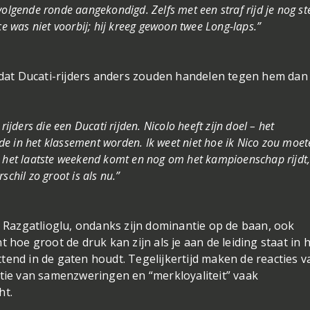
de volgende ronde aangekondigd. Zelfs met een straf rijd je nog s
ce was niet voorbij; hij kreeg gewoon twee Long-laps.”
at Ducati-rijders anders zouden handelen tegen hem dan
rijders die een Ducati rijden. Nicolo heeft zijn doel – het
e in het klassement worden. Ik weet niet hoe ik Nico zou moet
j het laatste weekend komt en nog om het kampioenschap rijdt
chil zo groot is als nu.”
k Razgatlioglu, ondanks zijn dominantie op de baan, ook
ont hoe groot de druk kan zijn als je aan de leiding staat in 
tend in de gaten houdt. Tegelijkertijd maken de reacties v
ptie van samenzweringen en “merkloyaliteit” vaak
ht.