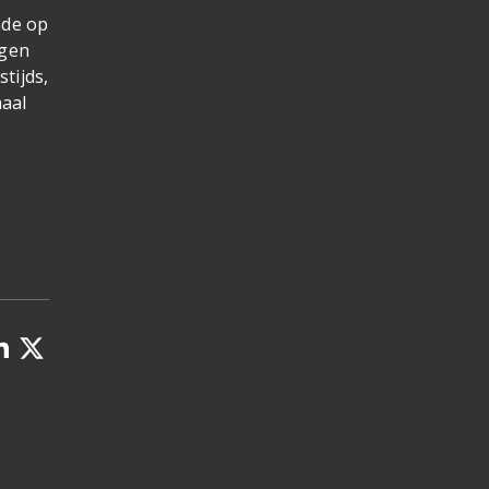
nde op
ogen
stijds,
maal