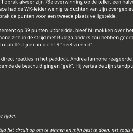
Toprak alweer zijn 78e overwinning op de teller, een halv
ace had de WK-leider weinig te duchten van zijn overgeble
oprak de punten voor een tweede plaats veiligstelde.
ssement op 39 punten uitbreidde, bleef hij mokken over he
annone zich in de strijd met Bulega anders zou hebben gedr
catelli’s lijnen in bocht 9 “heel vreemd”.
direct reacties in het paddock. Andrea Iannone reageerde
emde de beschuldigingen “gek”. Hij vertaalde zijn standpu
e rijder.
tijd het circuit op om te winnen en mijn best te doen, net zoals j