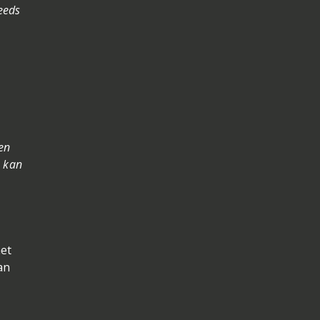
teeds
en
, kan
het
an