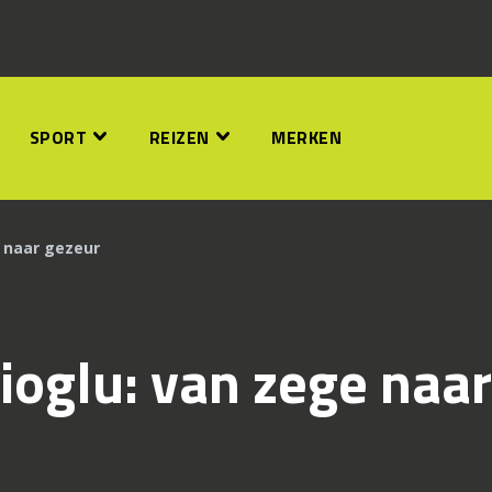
SPORT
REIZEN
MERKEN
 naar gezeur
ioglu: van zege naar