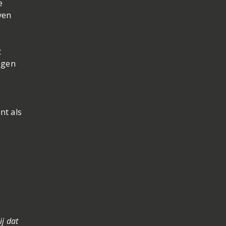
e
ven
t
agen
nt als
ij dat