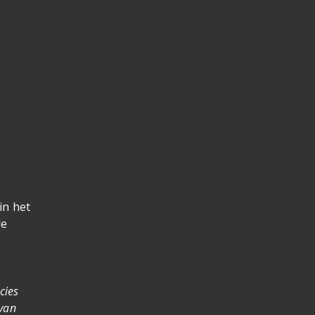
in het
de
cies
 van