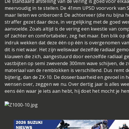
De standaard afstelling van de vering is goed voor elka
meervoudig in te stellen. De 41mm UPSD voorvork van Sh
maar lieten we onberoerd. De achterveer (die nu bijna ho
straffer gezet daar deze, in vergelijking met de goed we
aanvoelde. Zoals altijd is de vering een kwestie van co
of zachter en comfortabeler, zeg het maar. Een blik op
indruk wekken dat deze één op één is overgenomen van 
dit is niet waar. Het zijn weliswaar dezelfde radiaal ge
klauwen die zich, aangestuurd door eenzelfde radiaal ge
vastbijten op semi zwevende 300mm wave schijven, de zu
materiaal van de remblokken is verschillend. Dus remt de
bijterig, dan de ZX-10. De doseerbaarheid en gevoel in h
wensen over, zeggen we nu. Over dertig jaar is alles we
eens één waar je iets aan hebt, hij doet het mocht je h