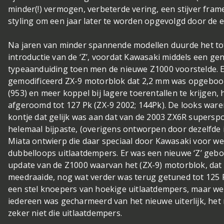
minder(!) vermogen, verbeterde vering, een stijver fra
styling om een jaar later te worden opgevolgd door de 
Na jaren van minder spannende modellen duurde het tot
introductie van de ‘Z’, voordat Kawasaki middels een ge
typeaanduiding toen men de nieuwe Z1000 voorstelde. 
gemodificeerd ZX-9 motorblok dat 2,2 mm was opgeboor
(953) en meer koppel bij lagere toerentallen te krijge
afgeroomd tot 127 Pk (ZX-9 2002; 144Pk). De looks ware
kontje dat gelijk was aan dat van de 2003 ZX6R supersport
helemaal bijpaste, (overigens ontworpen door dezelfde 
Miata ontwierp die daar speciaal door Kawasaki voor w
dubbelloops uitlaatdempers. Er was een nieuwe ‘Z’ gebo
update van de Z1000 waarvan het (ZX-9) motorblok, dat 
meedraaide, nog wat verder was terug getuned tot 125 P
een stel knoepers van hoekige uitlaatdempers, maar we
iedereen was gecharmeerd van het nieuwe uiterlijk, het r
zeker niet die uitlaatdempers.