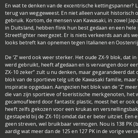
En wat te denken van de excentrische kettingspanner? 
terug van weggeweest. En niet alleen vanuit historisch 
gebruik. Kortom, de mensen van Kawasaki, in zowel Jap
in Duitsland, hebben flink hun best gedaan en een hel
Streetfighter neergezet. Er is niets verkeerds aan als we
looks betreft kan opnemen tegen Italianen en Oostenrij
De ‘Z’ werd ook weer sterker. Het oude ZX-9 blok, dat i
werd gebruikt, heeft afgedaan en is vervangen door een 
ZX-10 zeker” zult u nu denken, maar gegarandeerd dat dit 
blok van de sportieve telg uit de Kawasaki familie, maar
inspiratie opgedaan. Aangezien het blok van de ‘Z’ meer 
die van zijn sportieve of toeristische merkgenoten, het
gecamoufleerd door fantastic plastic, moest het er ook 
heeft zelfs gekozen voor een krukas en versnellingsbak 
(gestapeld bij de ZX-10) omdat dat er beter uitziet. E
geen streven, wel bruikbaar vermogen. Nou is 138 PK (bi
aardig wat meer dan de 125 en 127 PK in de vorige versi