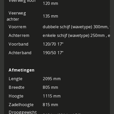
Veerweg voor
120 mm
Veerweg
135 mm
achter
Voorrem
dubbele schijf (wavetype) 300mm, v
Achterrem
enkele schijf (wavetype) 250mm , e
Voorband
120/70 17"
Achterband
190/50 17"
Afmetingen
Lengte
2095 mm
Breedte
805 mm
Hoogte
1115 mm
Zadelhoogte
815 mm
Drooggewicht