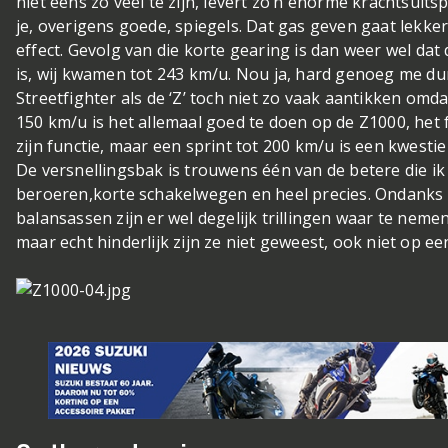
niet eens zo veel te zijn, levert zo’n enorme krachtsuits
je, overigens goede, spiegels. Dat gas geven gaat lekker
effect. Gevolg van die korte gearing is dan weer wel d
is, wij kwamen tot 243 km/u. Nou ja, hard genoeg me dun
Streetfighter als de ‘Z’ toch niet zo vaak aantikken omdat
150 km/u is het allemaal goed te doen op de Z1000, het 
zijn functie, maar een sprint tot 200 km/u is een kwesti
De versnellingsbak is trouwens één van de betere die ik 
beroeren,korte schakelwegen en heel precies. Ondanks 
balansassen zijn er wel degelijk trillingen waar te neme
maar echt hinderlijk zijn ze niet geweest, ook niet op een