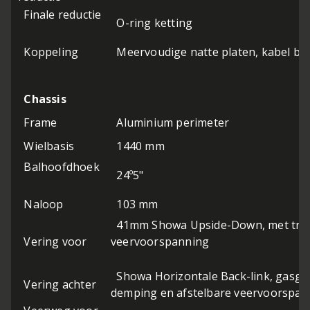
Finale reductie
O-ring ketting
Koppeling
Meervoudige natte platen, kabel be
Chassis
Frame
Aluminium perimeter
Wielbasis
1440 mm
Balhoofdhoek
24º5"
Naloop
103 mm
41mm Showa Upside-Down, met trapl
Vering voor
veervoorspanning
Showa Horizontale Back-link, gasgev
Vering achter
demping en afstelbare veervoorspa