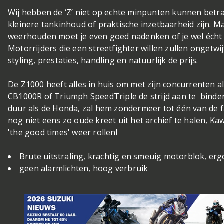
Wij hebben de ‘Z’ niet op echte minpunten kunnen betr
kleinere tankinhoud of praktische inzetbaarheid zijn. Maa
weerhouden moet je even goed nadenken of je wel écht 
Motorrijders die een streetfighter willen zullen ongetwi
styling, prestaties, handling en natuurlijk de prijs.
De Z1000 heeft alles in huis om met zijn concurrenten 
CB1000R of Triumph SpeedTriple de strijd aan te
binden
duur als de Honda, zal hem zondermeer tot één van de
nog niet eens zo oude kreet uit het archief te halen, K
'the good times' weer rollen!
Brute uitstraling, krachtig en smeuig motorblok, er
geen alarmlichten, hoog verbruik