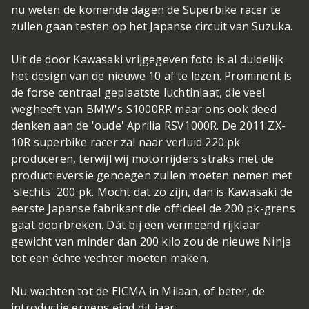
nu weten de komende dagen de Superbike racer te
zullen gaan testen op het Japanse circuit van Suzuka.
Uit de door Kawasaki vrijgegeven foto is al duidelijk
het design van de nieuwe 10 af te lezen. Prominent is
de forse centraal geplaatste luchtinlaat, die veel
wegheeft van BMW's S1000RR maar ons ook deed
denken aan de 'oude' Aprilia RSV1000R. De 2011 ZX-
10R superbike racer zal naar verluid 220 pk
produceren, terwijl wij motorrijders straks met de
productieversie genoegen zullen moeten nemen met
'slechts' 200 pk. Mocht dat zo zijn, dan is Kawasaki de
eerste Japanse fabrikant die officieel de 200 pk-grens
gaat doorbreken. Dát bij een vermeend rijklaar
gewicht van minder dan 200 kilo zou de nieuwe Ninja
tot een échte vechter moeten maken.
Nu wachten tot de EICMA in Milaan, of beter, de
introductie ergens eind dit jaar...