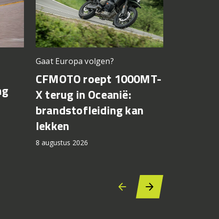
Gaat Europa volgen?
Bagnaia op
CFMOTO roept 1000MT-
MotoGP 
ng
X terug in Oceanië:
Bezzecch
brandstofleiding kan
rondere
lekken
7 augustus 2
8 augustus 2026