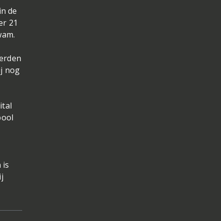
in de
er 21
wam.
werden
ij nog
tal
pool
 is
j