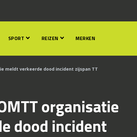
SPORT
REIZEN
MERKEN
tie meldt verkeerde dood incident zijspan TT
 IOMTT organisatie
e dood incident