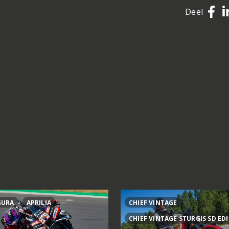
Deel
GURA
APRILIA
CHIEF VINTAGE
CHIEF VINTAGE STURGIS SD ED