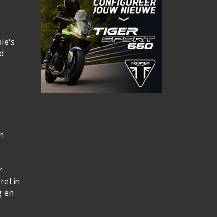
le's
nd
en
r
rel in
g en