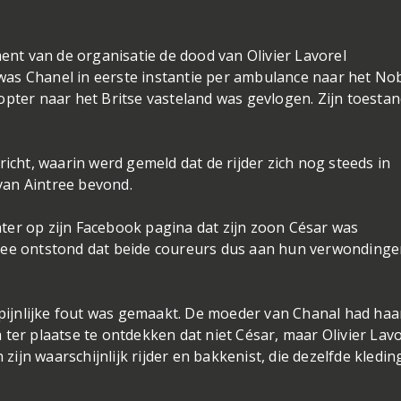
ment van de organisatie de dood van Olivier Lavorel
as Chanel in eerste instantie per ambulance naar het Nob
opter naar het Britse vasteland was gevlogen. Zijn toesta
ht, waarin werd gemeld dat de rijder zich nog steeds in
k van Aintree bevond.
ter op zijn Facebook pagina dat zijn zoon César was
idee ontstond dat beide coureurs dus aan hun verwonding
n pijnlijke fout was gemaakt. De moeder van Chanal had haa
ter plaatse te ontdekken dat niet César, maar Olivier Lavo
 zijn waarschijnlijk rijder en bakkenist, die dezelfde kledin