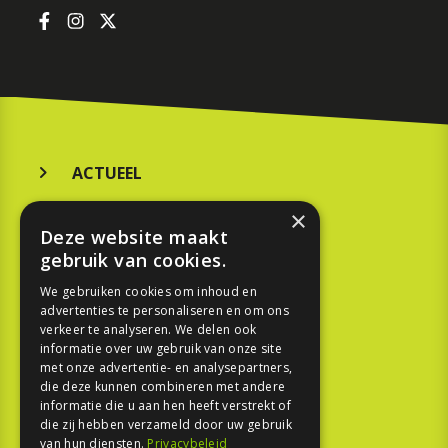
ACTUEEL
MERKEN
×
Deze website maakt
KOOPGIDS
gebruik van cookies.
TESTEN
We gebruiken cookies om inhoud en
advertenties te personaliseren en om ons
verkeer te analyseren. We delen ook
SPORT
informatie over uw gebruik van onze site
met onze advertentie- en analysepartners,
die deze kunnen combineren met andere
REPORTAGE
informatie die u aan hen heeft verstrekt of
die zij hebben verzameld door uw gebruik
TOUREN
van hun diensten.
Privacybeleid