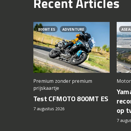
Recent Articles
800MT ES
ADVENTURE
ASEA
Premium zonder premium
Motor
prijskaartje
Yama
Test CFMOTO 800MT ES
reco
op t
7 augustus 2026
7 augu