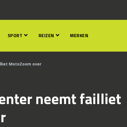
SPORT
REIZEN
MERKEN
lliet MotoZoom over
nter neemt failliet
r