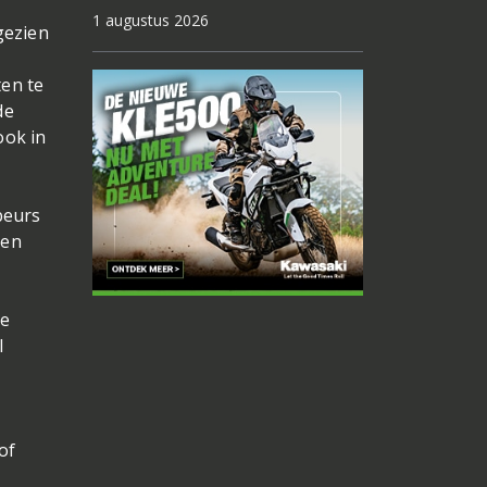
1 augustus 2026
gezien
ten te
de
ook in
beurs
len
de
l
of