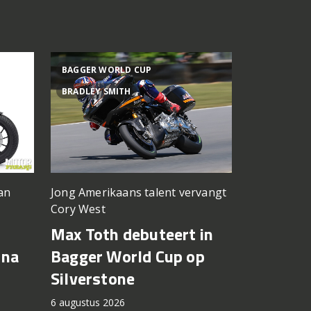
BAGGER WORLD CUP
ALFONSO C
BRADLEY SMITH
Meer vermo
an
Jong Amerikaans talent vervangt
Cory West
Nieuwe 
-
Max Toth debuteert in
motor v
jna
Bagger World Cup op
officiee
Silverstone
6 augustus 2
6 augustus 2026