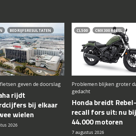
N
BEDRIJFSRESULTATEN
CL500
CMX300 REBEL
fietsen geven de doorslag
Problemen blijken groter d
gedacht
ha rijdt
Honda breidt Rebel
rdcijfers bij elkaar
recall fors uit: nu bi
wee wielen
44.000 motoren
stus 2026
7 augustus 2026